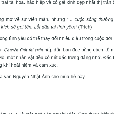
trai tài hoa, hào hiệp và cô gái xinh đẹp nhất thị trấn
cũng mơ về sự viên mãn, nhưng
“… cuộc sống thường
ịch sẽ gọi tên. Lỗi đâu tại tình yêu!”
(Trích)
rong tình yêu có thể thay đổi nhiều điều trong cuộc đ
 𝐶ℎ𝑢𝑦𝑒̣̂𝑛 𝑡𝑖̀𝑛ℎ 𝑡ℎ𝑖̣ 𝑡𝑟𝑎̂́𝑛 hấp dẫn bạn đọc bằng c
Mỗi một nhân vật đều có nét đặc trưng đáng nhớ. Đặc 
g khí hoài niệm và cảm xúc.
hà văn Nguyễn Nhật Ánh cho mùa hè này.