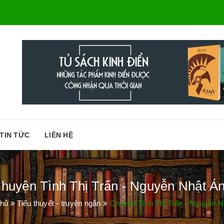
TIN TỨC
LIÊN HỆ
huyện Tình Thị Trấn - Nguyễn Nhật Á
chủ
Tiểu thuyết - truyện ngắn
Chuyện Tình Thị Trấn - Nguyễn N