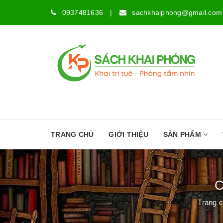
0937481636
|
sachkhaiphong@gmail.com
TRANG CHỦ
GIỚI THIỆU
SẢN PHẨM
C
Trang 