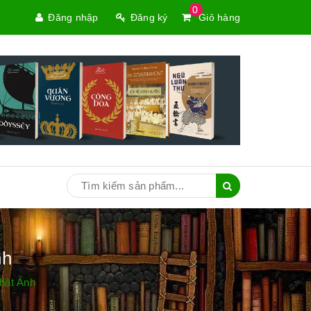
0
Đăng nhập
Đăng ký
Giỏ hàng
nh
hật Ánh