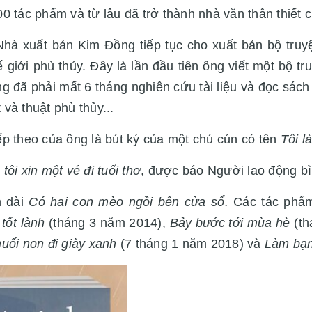
 tác phẩm và từ lâu đã trở thành nhà văn thân thiết 
hà xuất bản Kim Đồng tiếp tục cho xuất bản bộ tru
ế giới phù thủy. Đây là lần đầu tiên ông viết một bộ t
ng đã phải mất 6 tháng nghiên cứu tài liệu và đọc sác
và thuật phù thủy...
p theo của ông là bút ký của một chú cún có tên
Tôi l
tôi xin một vé đi tuổi thơ
, được báo Người lao động b
n dài
Có hai con mèo ngồi bên cửa sổ.
Các tác phẩm
tốt lành
(tháng 3 năm 2014),
Bảy bước tới mùa hè
(t
uối non đi giày xanh
(7 tháng 1 năm 2018) và
Làm bạn