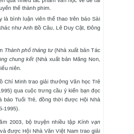
ến qua nhiều tác phẩm văn học về đề tài
uyển thể thành phim.
 là bình luận viên thể thao trên báo Sài
 khác như Anh Bồ Câu, Lê Duy Cật, Đông
ên
Thành phố tháng tư
(Nhà xuất bản Tác
òng chung kết
(Nhà xuất bản Măng Non,
iếu niên.
Chí Minh trao giải thưởng Văn học Trẻ
995) qua cuộc trưng cầu ý kiến bạn đọc
à báo Tuổi Trẻ, đồng thời được Hội Nhà
5-1995).
ăm 2003, bộ truyện nhiều tập
Kính vạn
và được Hội Nhà Văn Việt Nam trao giải