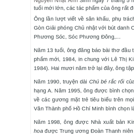
Nguyễn Nhật Ánh
Sinh ngày 7 tháng 5 
tuổi mới lớn, các tác phẩm của ông rất
Ông lần lượt viết về sân khấu, phụ trác
Gòn Giải phóng Chủ nhật với bút danh 
Phương Sóc, Sóc Phương Đông,...
Năm 13 tuổi, ông đăng báo bài thơ đầu t
phẩm mới, 1984, in chung với Lê Thị Ki
1984). Hai mươi năm trở lại đây, ông tập 
Năm 1990, truyện dài
Chú bé rắc rối
của
hạng A. Năm 1995, ông được bình chọn 
về các gương mặt trẻ tiêu biểu trên m
Văn Thành phố Hồ Chí Minh bình chọn là 
Năm 1998, ông được Nhà xuất bản Kim
hoa
được Trung ương Đoàn Thanh niên C