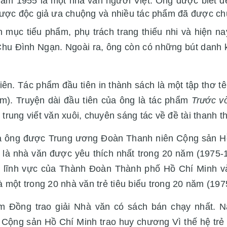
năm 1955 là một nhà văn người Việt. Ông được biết đ
 được độc giả ưa chuộng và nhiều tác phẩm đã được ch
h mục tiểu phẩm, phụ trách trang thiếu nhi và hiện nay
Chu Đình Ngạn. Ngoài ra, ông còn có những bút danh
iên. Tác phẩm đầu tiên in thành sách là một tập thơ t
m). Truyện dài đầu tiên của ông là tác phẩm
Trước v
trung viết văn xuôi, chuyên sáng tác về đề tài thanh th
 ông được Trung ương Đoàn Thanh niên Cộng sản Hồ 
là nhà văn được yêu thích nhất trong 20 năm (1975-1
ọi lĩnh vực của Thành Đoàn Thành phố Hồ Chí Minh v
một trong 20 nhà văn trẻ tiêu biểu trong 20 năm (197
 Đồng trao giải Nhà văn có sách bán chạy nhất. N
ộng sản Hồ Chí Minh trao huy chương Vì thế hệ trẻ 