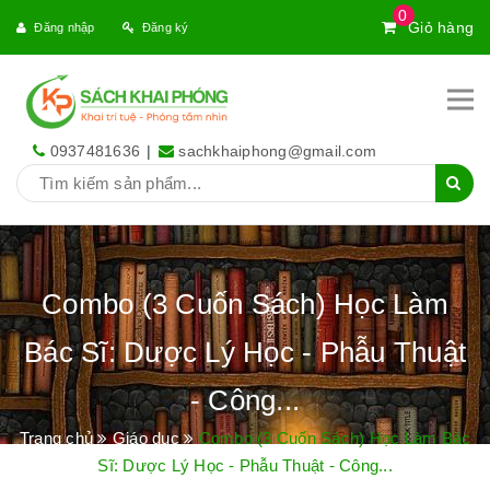
0
Giỏ hàng
Đăng nhập
Đăng ký
0937481636
|
sachkhaiphong@gmail.com
Combo (3 Cuốn Sách) Học Làm
Bác Sĩ: Dược Lý Học - Phẫu Thuật
- Công...
Trang chủ
Giáo dục
Combo (3 Cuốn Sách) Học Làm Bác
Sĩ: Dược Lý Học - Phẫu Thuật - Công...