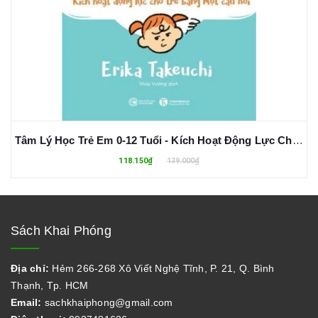
Tâm Lý Học Trẻ Em 0-12 Tuổi - Kích Hoạt Động Lực Cho Trẻ Bằng Một Câu Nói - Erika Takeuchi
118.150₫
139.000₫
Sách Khai Phóng
Địa chỉ:
Hẻm 266-268 Xô Viết Nghệ Tĩnh, P. 21, Q. Bình
Thạnh, Tp. HCM
Email:
sachkhaiphong@gmail.com