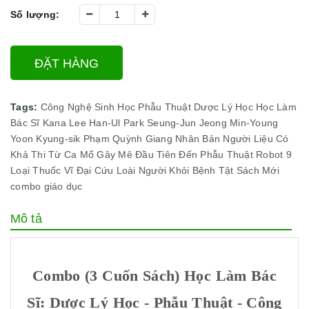
Số lượng:
ĐẶT HÀNG
Tags:
Công Nghệ Sinh Học
Phẫu Thuật
Dược Lý Học
Học Làm
Bác Sĩ
Kana
Lee Han-Ul
Park Seung-Jun
Jeong Min-Young
Yoon Kyung-sik
Phạm Quỳnh Giang
Nhân Bản Người Liệu Có
Khả Thi
Từ Ca Mổ Gây Mê Đầu Tiên Đến Phẫu Thuật Robot
9
Loại Thuốc Vĩ Đại Cứu Loài Người Khỏi Bệnh Tật
Sách Mới
combo
giáo dục
Mô tả
Combo (3 Cuốn Sách) Học Làm Bác
Sĩ: Dược Lý Học - Phẫu Thuật - Công