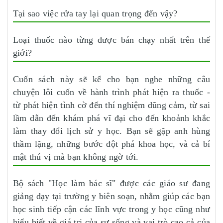
Tại sao việc rửa tay lại quan trọng đến vậy?
Loại thuốc nào từng được bán chạy nhất trên thế
giới?
Cuốn sách này sẽ kể cho bạn nghe những câu
chuyện lôi cuốn về hành trình phát hiện ra thuốc -
từ phát hiện tình cờ đến thí nghiệm dũng cảm, từ sai
lầm dẫn đến khám phá vĩ đại cho đến khoảnh khắc
làm thay đổi lịch sử y học. Bạn sẽ gặp anh hùng
thầm lặng, những bước đột phá khoa học, và cả bí
mật thú vị mà bạn không ngờ tới.
Bộ sách "Học làm bác sĩ" được các giáo sư đang
giảng dạy tại trường y biên soạn, nhằm giúp các bạn
học sinh tiếp cận các lĩnh vực trong y học cũng như
hiểu biết về giá trị của sự sống và vai trò cao cả của