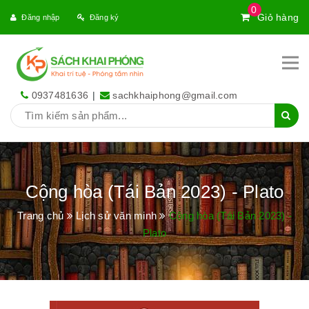
0
Giỏ hàng
Đăng nhập
Đăng ký
0937481636
|
sachkhaiphong@gmail.com
Cộng hòa (Tái Bản 2023) - Plato
Trang chủ
Lịch sử văn minh
Cộng hòa (Tái Bản 2023) -
Plato