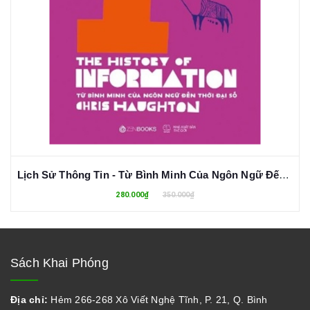
Lịch Sử Thông Tin - Từ Bình Minh Của Ngôn Ngữ Đến Thời Đại Số (Bìa Cứng)
280.000₫
350.000₫
Sách Khai Phóng
Địa chỉ:
Hẻm 266-268 Xô Viết Nghệ Tĩnh, P. 21, Q. Bình