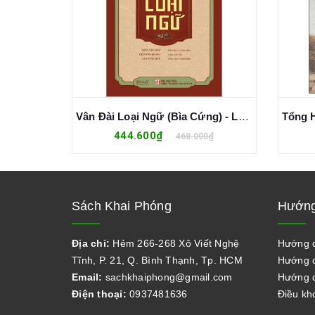
Lê Quý Đôn - Danh Nhân Văn Hóa Thế Giới - Nguyễn Thanh
Vân Đài Loại Ngữ (Bìa Cứng) - Lê Quý Đôn
444.600₫
0₫
468.000₫
Sách Khai Phóng
Hướng
Địa chỉ:
Hẻm 266-268 Xô Viết Nghệ
Hướng 
Tĩnh, P. 21, Q. Bình Thạnh, Tp. HCM
Hướng d
Email:
sachkhaiphong@gmail.com
Hướng d
Điện thoại:
0937481636
Điều kh