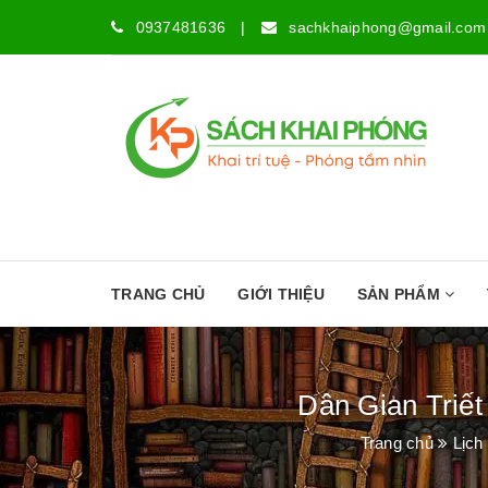
0937481636
|
sachkhaiphong@gmail.com
TRANG CHỦ
GIỚI THIỆU
SẢN PHẨM
Dân Gian Triết
Trang chủ
Lịch