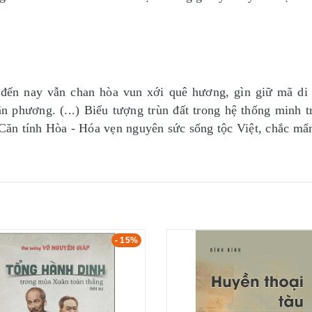
đến nay vẫn chan hòa vun xới quê hương, gìn giữ mã di t
ân phương. (...) Biểu tượng trùn đất trong hệ thống minh t
ăn tính Hòa - Hóa vẹn nguyên sức sống tộc Việt, chắc mẩm
- 15%