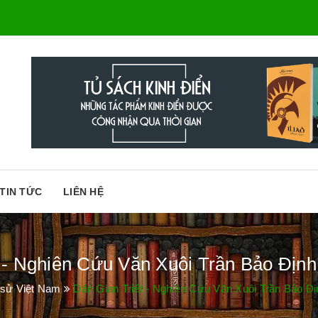
TIN TỨC
LIÊN HỆ
 - Nghiên Cứu Văn Xuôi Trần Bảo Định
 sử Việt Nam
Dân Gian Triết - Nghiên Cứu Văn Xuôi Trần Bảo Đị