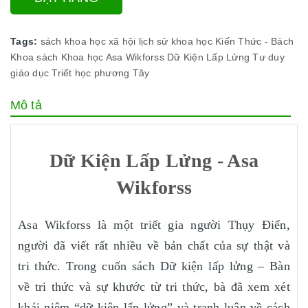
Tags:
sách khoa học xã hội
lịch sử khoa học
Kiến Thức - Bách
Khoa
sách Khoa học
Asa Wikforss
Dữ Kiện Lấp Lửng
Tư duy
giáo dục
Triết học phương Tây
Mô tả
Dữ Kiện Lấp Lửng - Asa
Wikforss
Asa Wikforss là một triết gia người Thụy Điển,
người đã viết rất nhiều về bản chất của sự thật và
tri thức. Trong cuốn sách Dữ kiện lấp lửng – Bàn
về tri thức và sự khước từ tri thức, bà đã xem xét
khái niệm “dữ kiện lấp lửng” và tranh luận về cách