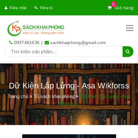
0
Giỏ hàng
Đăng nhập
Đăng ký
0937481636
|
sachkhaiphong@gmail.com
Dữ Kiện Lấp Lửng - Asa Wikforss
Trang chủ
Tủ sách khai phóng
Dữ Kiện Lấp Lửng - Asa
Wikforss