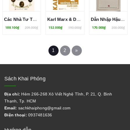
Các Nhà Tư Tưởng Lớn Của Kitô Giáo - Hans Küng
Karl Marx & Dòng Suy Tư Chưa Khép Lại - Những Năm Cuối Đời (Marcello Musto)
Dẫn Nhập Hậu Nhân Bản Luận Hiện Sinh
188.100₫
209.000₫
152.000₫
190.000₫
170.000₫
200.000₫
1
2
»
Sách Khai Phóng
Địa chỉ:
Hẻm 266-268 Xô Viết Nghệ Tĩnh, P. 21, Q. Bình
Thạnh, Tp. HCM
Email:
sachkhaiphong@gmail.com
Điện thoại:
0937481636