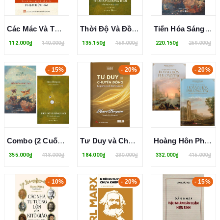
Các Mác Và Tư Bản - Trích Tác Phẩm Kinh Điển - Phạm Đức Hải
Thời Độ Và Đồng Thời - Henri Bergson
Tiến Hóa Sáng Tạo - Henri Bergson
112.000₫
140.000₫
135.150₫
159.000₫
220.150₫
259.000₫
- 15%
- 20%
- 20%
Combo (2 Cuốn Sách) Tiến Hóa Sáng Tạo + Thời Độ Và Đồng Thời (Henri Bergson)
Tư Duy và Chuyển Động (La pensée et le mouvant) Henri Bergson
Hoàng Hôn Phương Tây - Hay Sự Suy Tàn Của Phương Tây (Quyển 1, 2) Oswald Spengler
355.000₫
418.000₫
184.000₫
230.000₫
332.000₫
415.000₫
- 10%
- 20%
- 15%