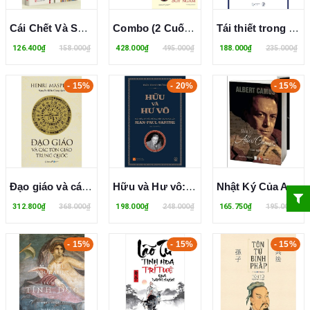
Cái Chết Và Sự Bất Tử - Carl Gustav Jung
Combo (2 Cuốn sách) Những Liên Hệ Giữa Cái Tôi Và Cái Vô Thức + Hồi Ức, Giấc Mơ, Suy Ngẫm (Carl Gustav Jung)
Tái thiết trong triết học (Reconstruction in Philosophy) - John Dewey
126.400₫
158.000₫
428.000₫
495.000₫
188.000₫
235.000₫
- 15%
- 20%
- 15%
Đạo giáo và các tôn giáo Trung Quốc - Henri Maspero
Hữu và Hư vô: Một khảo sát hữu thể học hiện tượng học của Jean-Paul Sartre
Nhật Ký Của Albert Camus - Albert Camus
312.800₫
368.000₫
198.000₫
248.000₫
165.750₫
195.000₫
- 15%
- 15%
- 15%