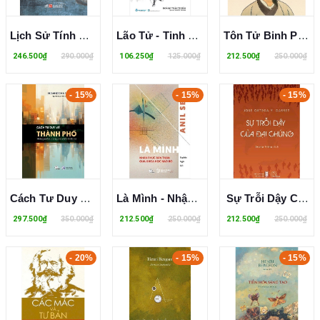
Lịch Sử Tính Dục II: Sử Dụng Khoái Lạc - Michel Foucault
Lão Tử - Tinh Hoa Trí Tuệ Qua Danh Ngôn - Hoàng Thần Thuần
Tôn Tử Binh Pháp (Bìa Cứng) - Tôn Tử
246.500₫
290.000₫
106.250₫
125.000₫
212.500₫
250.000₫
- 15%
- 15%
- 15%
Cách Tư Duy Về Thành Phố - Những Nhà Tư Tưởng Chủ Chốt Về Đô Thị - Regan Koch, Alan Latham
Là Mình - Nhận Thức Bản Thân Qua Khoa Học Não Bộ - Anil Seth
Sự Trỗi Dậy Của Đại Chúng - José Ortega Y Gasset
297.500₫
350.000₫
212.500₫
250.000₫
212.500₫
250.000₫
- 20%
- 15%
- 15%