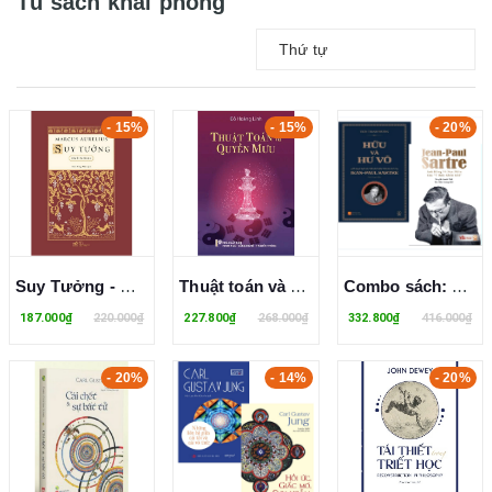
Tủ sách khai phóng
Thứ tự
- 15%
- 15%
- 20%
Suy Tưởng - Marcus Aurelius
Thuật toán và Quyền mưu - Đỗ Hoàng Linh
Combo sách: Hữu và Hư vô - Một khảo sát hữu thể học hiện tượng học của Jean-Paul Sartre + Jean-Paul Sartre - Anh Hùng Và Nạn Nhân Của "Ý Thức Khốn Khổ"
187.000₫
220.000₫
227.800₫
268.000₫
332.800₫
416.000₫
- 20%
- 14%
- 20%