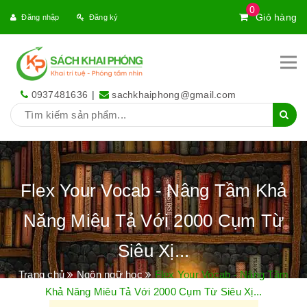
0
Giỏ hàng
Đăng nhập
Đăng ký
0937481636
|
sachkhaiphong@gmail.com
Flex Your Vocab - Nâng Tầm Khả
Năng Miêu Tả Với 2000 Cụm Từ
Siêu Xị...
Trang chủ
Ngôn ngữ học
Flex Your Vocab - Nâng Tầm
Khả Năng Miêu Tả Với 2000 Cụm Từ Siêu Xị...