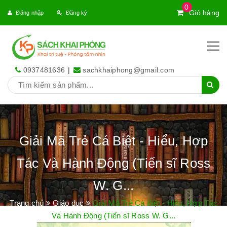
0
Giỏ hàng
Đăng nhập
Đăng ký
0937481636
|
sachkhaiphong@gmail.com
Giải Mã Trẻ Cá Biệt - Hiểu, Hợp
Tác Và Hành Động (Tiến sĩ Ross
W. G...
Trang chủ
Giáo dục
Giải Mã Trẻ Cá Biệt - Hiểu, Hợp Tác
Và Hành Động (Tiến sĩ Ross W. G...