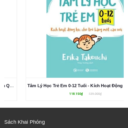
Tâm Lý Học Trẻ Em 0-12 Tuổi - Kích Hoạt Động Lực Cho Trẻ Bằng Một Câu Nói - Erika Takeuchi
118.150₫
139.000₫
Sách Khai Phóng