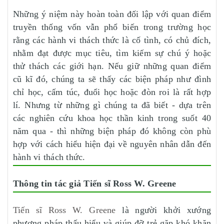
Những ý niệm này hoàn toàn đối lập với quan điểm
truyền thống vốn vẫn phổ biến trong trường học
rằng các hành vi thách thức là cố tình, có chủ đích,
nhằm đạt được mục tiêu, tìm kiếm sự chú ý hoặc
thử thách các giới hạn. Nếu giữ những quan điểm
cũ kĩ đó, chúng ta sẽ thấy các biện pháp như đình
chỉ học, cấm túc, đuổi học hoặc đòn roi là rất hợp
lí. Nhưng từ những gì chúng ta đã biết - dựa trên
các nghiên cứu khoa học thần kinh trong suốt 40
năm qua - thì những biện pháp đó không còn phù
hợp với cách hiểu hiện đại về nguyên nhân dẫn đến
hành vi thách thức.
Thông tin tác giả Tiến sĩ Ross W. Greene
Tiến sĩ Ross W. Greene
là người khởi xướng
phương pháp thấu hiểu và giúp đỡ trẻ gặp khó khăn