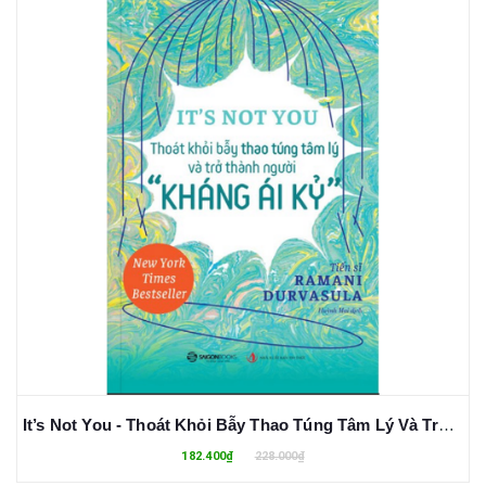
It’s Not You - Thoát Khỏi Bẫy Thao Túng Tâm Lý Và Trở Thành Người "Kháng Ái Kỉ" - Ramani Durvasula
182.400₫
228.000₫