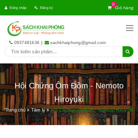
0
Giỏ hàng
Đăng nhập
Đăng ký
0937481636
|
sachkhaiphong@gmail.com
Hội Chứng Ôm Đồm - Nemoto
Hiroyuki
Trang chủ
Tâm lý
Hội Chứng Ôm Đồm - Nemoto Hiroyuki