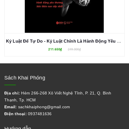
Kỷ Luật Để Tự Do - Kỷ Luật Chính Là Hành Động Yêu Thương Bản Thân Cao Cấp Nhất - Phi Hồng Huy
211.650₫
249.000₫
Sách Khai Phóng
Địa chỉ:
Hẻm 266-268 Xô Viết Nghệ Tĩnh, P. 21, Q. Bình
Thạnh, Tp. HCM
Email:
sachkhaiphong@gmail.com
Điện thoại:
0937481636
Hướng dẫn