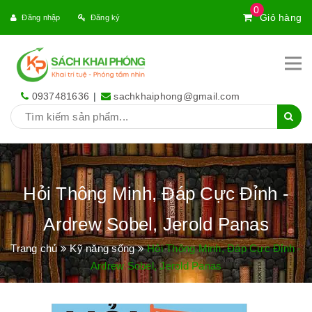
0
Giỏ hàng
Đăng nhập
Đăng ký
0937481636
|
sachkhaiphong@gmail.com
Hỏi Thông Minh, Đáp Cực Đỉnh -
Ardrew Sobel, Jerold Panas
Trang chủ
Kỹ năng sống
Hỏi Thông Minh, Đáp Cực Đỉnh -
Ardrew Sobel, Jerold Panas