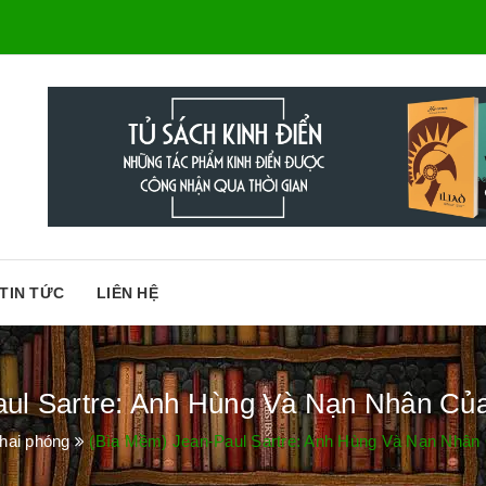
TIN TỨC
LIÊN HỆ
ul Sartre: Anh Hùng Và Nạn Nhân Của
hai phóng
(Bìa Mềm) Jean-Paul Sartre: Anh Hùng Và Nạn Nhân 