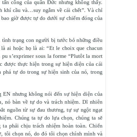
sự tấn công của quân Đức nhưng không thấy.
inh khí cầu và…suy ngẫm về cái chết”. Và chỉ
a bao giờ được tự do dưới sự chiếm đóng của
 tình trạng con người bị tước bỏ những điều
là ai hoặc họ là ai: “Et le choix que chacun
rs pu s’exprimer sous la forme “Plutôt la mort
c được thực hiện trong sự hiện diện của cái
phá tự do trong sự hiện sinh của nó, trong
ng EN nhưng không nói đến sự hiện diện của
, nó bàn về tự do và trách nhiệm. Dĩ nhiên
ắt nguồn từ sự đau thương, tự sự ngột ngạt
hiệm. Chúng ta tự do lựa chọn, chúng ta sẽ
 ta phải chịu trách nhiệm hoàn toàn. Chiến
ử, tôi chọn nó, do đó tôi chọn chính mình và