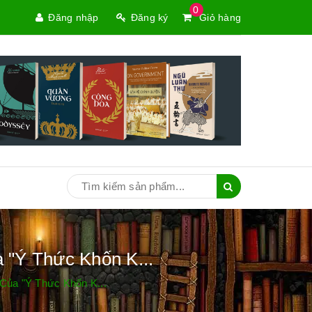
0
Đăng nhập
Đăng ký
Giỏ hàng
 "Ý Thức Khốn K...
Của "Ý Thức Khốn K...