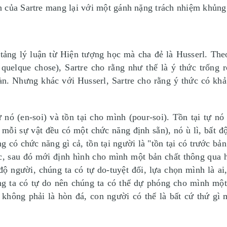
 của Sartre mang lại với một gánh nặng trách nhiệm khủng
 tảng lý luận từ Hiện tượng học mà cha đẻ là Husserl. The
e quelque chose), Sartre cho rằng như thế là ý thức trống 
bàn. Nhưng khác với Husserl, Sartre cho rằng ý thức có kh
tự nó (en-soi) và tồn tại cho mình (pour-soi). Tồn tại tự nó
, mỗi sự vật đều có một chức năng định sẵn), nó ù lì, bất đ
ng có chức năng gì cả, tồn tại người là
"tồn tại có trước bản
rước, sau đó mới định hình cho mình một bản chất thông qua
ộ người, chúng ta có tự do-tuyệt đối, lựa chọn mình là ai,
g ta có tự do nên chúng ta có thể dự phóng cho mình một
không phải là hòn đá, con người có thể là bất cứ thứ gì 