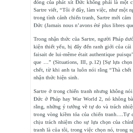
đóng của phát xít Đức không phải là một c
Sartre viết, “Tôi ở đây, làm việc, như một 
trong tình cảnh chiến tranh, Sartre mới cả
Đức (Jamais nous n’avons été plus libres que
Trong nhận thức của Sartre, người Pháp dướ
kiện thiết yếu, bị đẩy đến ranh giới của cá
faisait de lui-même était authentique puisqu’
que …” (Situations, III, p.12) [Sự lựa chọ
chết, từ khi anh ta luôn nói rằng “Thà ch
nhận thức hiện sinh.
Sartre ở trong chiến tranh nhưng không nó
Đức ở Pháp hay War World 2, nó không bàn 
rằng, những ý tưởng về tự do và trách nhi
trong vòng kiềm tỏa của chiến tranh….Tự d
chịu trách nhiệm cho sự lựa chọn của chín
tranh là của tôi, trong việc chọn nó, trong