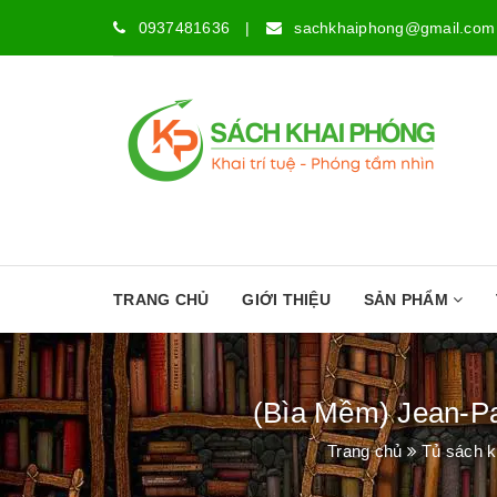
0937481636
|
sachkhaiphong@gmail.com
TRANG CHỦ
GIỚI THIỆU
SẢN PHẨM
(Bìa Mềm) Jean-Pa
Trang chủ
Tủ sách k