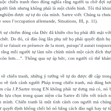
uộc chiến tranh theo đúng nghĩa rằng người ta chờ đợi 
người lính nhưng không phải là một chiến binh. Tôi thả kh
m nghiệm được sự tự do của mình. Sartre viết: Chúng ta chư
 sous l’occupation allemande, Situations, III, p. 11).
i sự chiếm đóng của Đức đã khiến cho họ phải đối mặt với
i chết. Do đó, cả đàn ông lẫn phụ nữ họ phải quyết định họ 
il se faisait en présence de la mort, puisqu’il aurait toujou
n rằng mỗi người tự làm nên chính mình một cách đích thự
ết còn hơn…”. Thông qua sự áp bức, con người có thể khám 
i về chiến tranh, những ý tưởng về tự do được đề cập tro
về tình cảnh người Pháp trong chiến tranh, mà đúng hơn
ệm của J.P.Sartre trong EN không phải tự dưng mà có, nó b
o lựa chọn trong quan niệm của Sartre đi liền với trách n
h mình. Chiến tranh là một tình cảnh con người mà chúng
 sự quyết định không chối bỏ nó bằng cách đào ngũ hay tự t