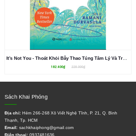
It’s Not You - Thoát Khỏi Bẫy Thao Túng Tâm Lý Và Trở Thành Người "Kháng Ái Kỉ" - Ramani Durvasula
182.400₫
228.000₫
Sách Khai Phóng
Địa chỉ:
Hẻm 266-268 Xô Viết Nghệ Tĩnh, P. 21, Q. Bình
Thạnh, Tp. HCM
Email:
sachkhaiphong@gmail.com
Điện thoại:
0937481636