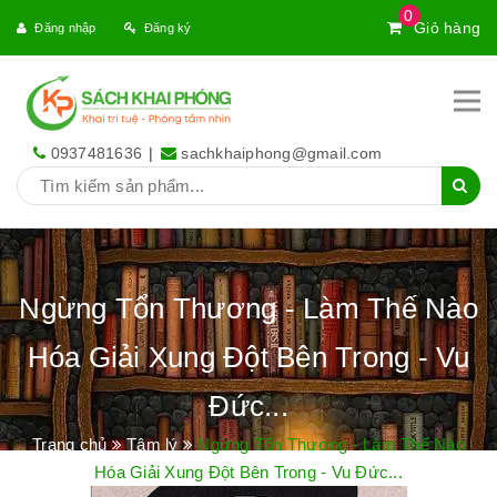
0
Giỏ hàng
Đăng nhập
Đăng ký
0937481636
|
sachkhaiphong@gmail.com
Ngừng Tổn Thương - Làm Thế Nào
Hóa Giải Xung Đột Bên Trong - Vu
Đức...
Trang chủ
Tâm lý
Ngừng Tổn Thương - Làm Thế Nào
Hóa Giải Xung Đột Bên Trong - Vu Đức...