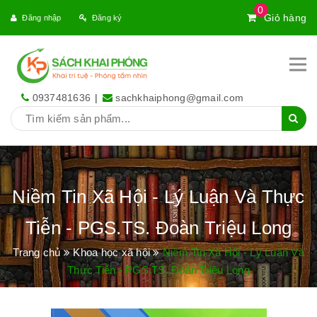
0
Giỏ hàng
Đăng nhập
Đăng ký
0937481636
|
sachkhaiphong@gmail.com
Niềm Tin Xã Hội - Lý Luận Và Thực
Tiễn - PGS.TS. Đoàn Triệu Long
Trang chủ
Khoa học xã hội
Niềm Tin Xã Hội - Lý Luận Và
Thực Tiễn - PGS.TS. Đoàn Triệu Long