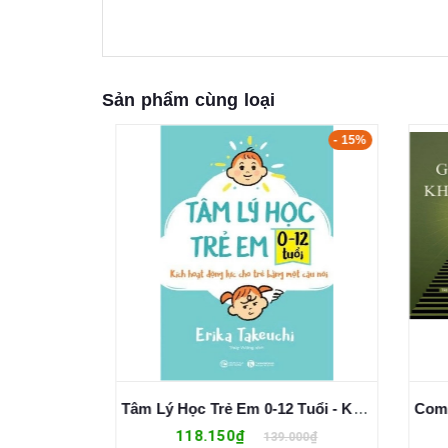
Sản phẩm cùng loại
- 20%
- 15%
Một Cuốn Sách Hay Giống Như Một Ngọn Núi - Can Quốc Cường
Tâm Lý Học Trẻ Em 0-12 Tuổi - Kích Hoạt Động Lực Cho Trẻ Bằng Một Câu Nói - Erika Takeuchi
118.150₫
0₫
139.000₫