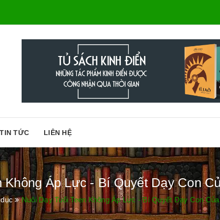
TIN TỨC
LIÊN HỆ
n Không Áp Lực - Bí Quyết Dạy Con 
 dục
Nuôi Dạy Tuổi Teen Không Áp Lực - Bí Quyết Dạy Con Củ