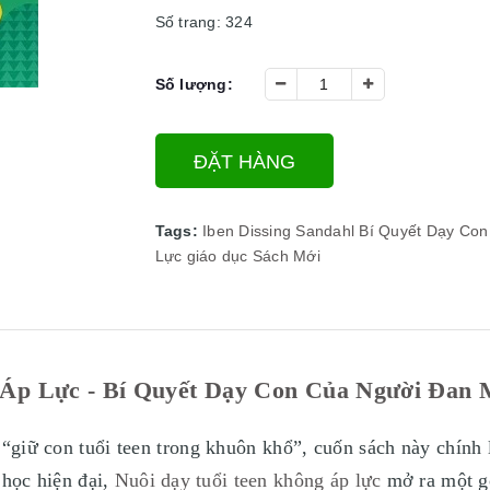
Số trang: 324
Số lượng:
ĐẶT HÀNG
Tags:
Iben Dissing Sandahl
Bí Quyết Dạy Co
Lực
giáo dục
Sách Mới
Áp Lực - Bí Quyết Dạy Con Của Người Đan M
“giữ con tuổi teen trong khuôn khổ”, cuốn sách này chính l
 học hiện đại,
Nuôi dạy tuổi teen không áp lực
mở ra một g