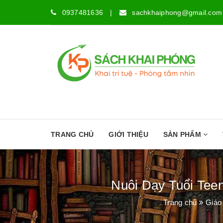
0937481636
|
sachkhaiphong@gmail.com
TRANG CHỦ
GIỚI THIỆU
SẢN PHẨM
Nuôi Dạy Tuổi Tee
Trang chủ
Giáo