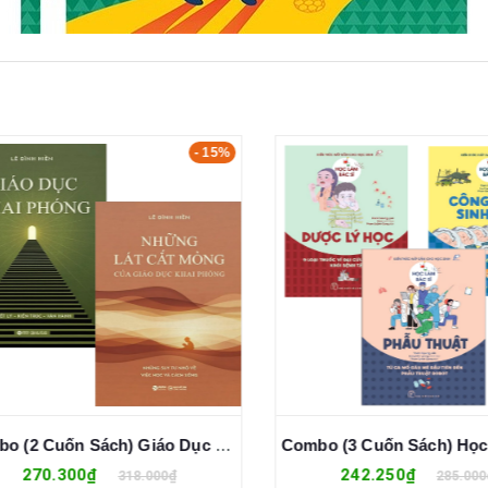
- 15%
Combo (2 Cuốn Sách) Giáo Dục Khai Phóng + Những Lát Cắt Mỏng Của Giáo Dục Khai Phóng (Lê Đình Hiền)
270.300₫
242.250₫
318.000₫
285.000₫