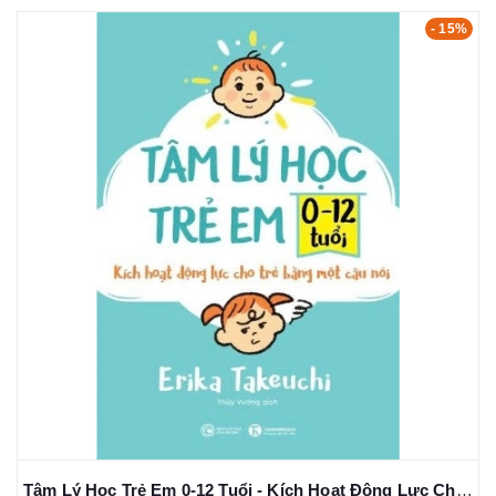
- 15%
Tâm Lý Học Trẻ Em 0-12 Tuổi - Kích Hoạt Động Lực Cho Trẻ Bằng Một Câu Nói - Erika Takeuchi