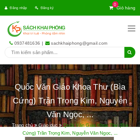
0
Giỏ hàng
Đăng nhập
Đăng ký
0937481636
|
sachkhaiphong@gmail.com
Quốc Văn Giáo Khoa Thư (Bìa
Cứng) Trần Trọng Kim, Nguyễn
Văn Ngọc, ...
Trang chủ
Giáo dục
Quốc Văn Giáo Khoa Thư (Bìa
Cứng) Trần Trọng Kim, Nguyễn Văn Ngọc, ...