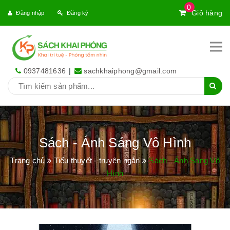
0
Giỏ hàng
Đăng nhập
Đăng ký
0937481636
|
sachkhaiphong@gmail.com
Sách - Ánh Sáng Vô Hình
Trang chủ
Tiểu thuyết - truyện ngắn
Sách - Ánh Sáng Vô
Hình