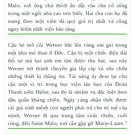
Malo, nơi ông chú thích ẩn dật của cha cô sống
trong một ngôi nhà cao ven biển. Hai cha con họ đã
mang theo một viên đá quý giá trị nhất và cũng
nguy hiểm nhất viện bảo tàng.
Cậu bé mồ côi Werner lớn lên cùng em gái trong
một khu mỏ than ở Đức. Cậu bị một chiếc điện đài
thô sơ mà hai anh em tìm được thu hút, sau này
Werner trở thành chuyên gia lắp ráp và sửa chữa
những thiết bị thông tin. Tài năng ấy đem lại cho
cậu một vị trí trong học viện tàn bạo của Đoàn
Thanh niên Hitler, sau đó là nhiệm vụ đặc biệt theo
dấu quân kháng chiến. Ngày càng nhận thức được
cái giá sinh mệnh con người phải trả cho trí tuệ của
mình, Werner đi qua trung tâm cuộc chiến, cuối
cùng, đến Saint-Malo, nơi cậu gặp gỡ Marie-Laure."