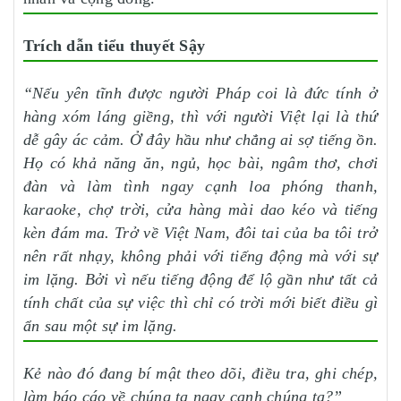
Trích dẫn tiểu thuyết Sậy
“Nếu yên tĩnh được người Pháp coi là đức tính ở
hàng xóm láng giềng, thì với người Việt lại là thứ
dễ gây ác cảm. Ở đây hầu như chẳng ai sợ tiếng ồn.
Họ có khả năng ăn, ngủ, học bài, ngâm thơ, chơi
đàn và làm tình ngay cạnh loa phóng thanh,
karaoke, chợ trời, cửa hàng mài dao kéo và tiếng
kèn đám ma. Trở về Việt Nam, đôi tai của ba tôi trở
nên rất nhạy, không phải với tiếng động mà với sự
im lặng. Bởi vì nếu tiếng động để lộ gần như tất cả
tính chất của sự việc thì chỉ có trời mới biết điều gì
ẩn sau một sự im lặng.
Kẻ nào đó đang bí mật theo dõi, điều tra, ghi chép,
làm báo cáo về chúng ta ngay cạnh chúng ta?”