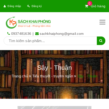
0
Giỏ hàng
Đăng nhập
Đăng ký
0937481636
|
sachkhaiphong@gmail.com
Sậy - Thuận
Trang chủ
Tiểu thuyết - truyện ngắn
Sậy - Thuận