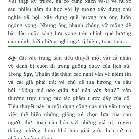
Vài thập kỷ trước, ba cô cũng xách va-li về nước
sau nhiều năm du học với lý tưởng xây dựng chủ
nghĩa xã hội, xây dựng quê hương mà ông luôn
ngóng vọng. Nhưng ông nhanh chóng vỡ mộng để
bắt đầu cuộc sống lưu vong trên chính quê hương
của mình, bởi những nghi ngờ, tị hiềm, toan tính...
Sậy
đặt vào trung tâm tiểu thuyết một vài cá nhân
vô danh bị cuốn đi trong guồng quay của lịch sử.
Trong
Sậy
, Thuận đặt thêm các nghi vấn về niềm tin
và cái giá phải trả; về chủ đề tha hương và câu
hỏi
“Sống thế nào giữa hai nền văn hóa?”
vốn
thường trực trong các tác phẩm trước đây của cô.
Tiểu thuyết này là một dụng công của nhà văn trong
việc thể hiện những giằng xé chọn lựa của con
người thời toàn cầu hóa với những giá trị truyền
thống, những điểm khó hóa giải giữa lịch sử cá
nhân và cộng đồng.