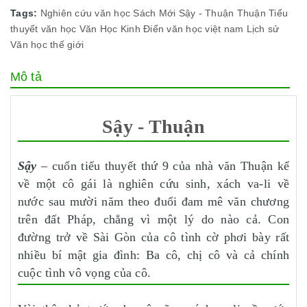
Tags:
Nghiên cứu văn học
Sách Mới
Sậy - Thuận
Thuận
Tiểu
thuyết
văn học
Văn Học Kinh Điển
văn học việt nam
Lịch sử
Văn học thế giới
Mô tả
Sậy - Thuận
Sậy
–
cuốn tiểu thuyết thứ 9 của nhà văn Thuận kể
về một cô gái là nghiên cứu sinh, xách va-li về
nước sau mười năm theo đuổi đam mê văn chương
trên đất Pháp, chẳng vì một lý do nào cả. Con
đường trở về Sài Gòn của cô tình cờ phơi bày rất
nhiều bí mật gia đình: Ba cô, chị cô và cả chính
cuộc tình vô vọng của cô.