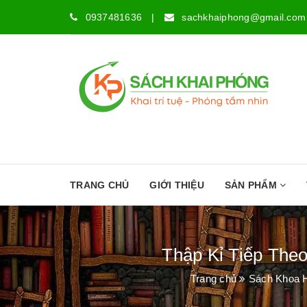
0937481636
|
sachkhaiphong@gmail.com
TRANG CHỦ
GIỚI THIỆU
SẢN PHẨM
Thập Kỉ Tiếp Theo
Trang chủ
Sách Khoa H