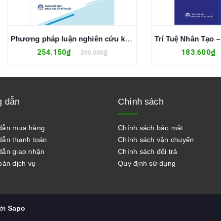
Phương pháp luận nghiên cứu khoa học trong kỷ nguyên số - Nguyễn Đăng Tính; Nguyễn Trịnh Chung (đồng chủ biên)
254.150₫
183.600₫
299.000₫
216.000₫
 dẫn
Chính sách
dẫn mua hàng
Chính sách bảo mật
ẫn thanh toán
Chính sách vận chuyển
ẫn giao nhận
Chính sách đổi trả
oản dịch vụ
Quy định sử dụng
bởi
Sapo