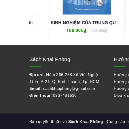
Sử dụng hiệu quả DeepSeek Tối ưu năng suất một cách thông minh, hiệu quả và sáng tạo - Lư Sâm Hoàng
KINH NGHIỆM CỦA TRUNG QUỐC VỀ XÂY DỰNG CHÍNH SÁCH XÃ HỘI, AN SINH XÃ HỘI VÀ BÀI HỌC CHO VIỆT NAM
108.000₫
0₫
120.000₫
Sách Khai Phóng
Hướng
Địa chỉ:
Hẻm 266-268 Xô Viết Nghệ
Hướng 
Tĩnh, P. 21, Q. Bình Thạnh, Tp. HCM
Hướng d
Email:
sachkhaiphong@gmail.com
Hướng d
Điện thoại:
0937481636
Điều kh
Bản quyền thuộc về
Sách Khai Phóng
| Cung cấp 