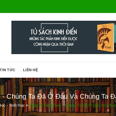
TIN TỨC
LIÊN HỆ
 - Chúng Ta Đã Ở Đâu Và Chúng Ta Đa
ọc - Triết Học
Thập Kỉ Tiếp Theo - Chúng Ta Đã Ở Đâu Và Chúng