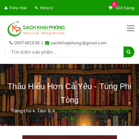
0
Giỏ hàng
Đăng nhập
Đăng ký
0937481636
|
sachkhaiphong@gmail.com
Thấu Hiểu Hơn Cả Yêu - Tùng Phi
Tòng
Trang chủ
Tâm lý
Thấu Hiểu Hơn Cả Yêu - Tùng Phi
Tòng