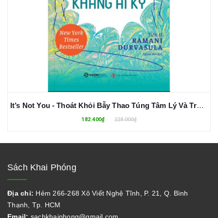
It’s Not You - Thoát Khỏi Bẫy Thao Túng Tâm Lý Và Trở Thành Người "Kháng Ái Kỉ" - Ramani Durvasula
182.400₫
228.000₫
Sách Khai Phóng
Địa chỉ:
Hẻm 266-268 Xô Viết Nghệ Tĩnh, P. 21, Q. Bình
Thạnh, Tp. HCM
Email:
sachkhaiphong@gmail.com