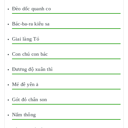
Đèo dốc quanh co
Bác-ba-ra kiêu sa
Giai làng Tó
Con chú con bác
Đương độ xuân thì
Mé đê yên ȧ
Gót đỏ chân son
Nấm thông