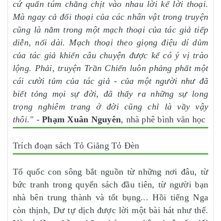
cứ quấn túm chằng chịt vào nhau lời kể lời thoại.
Mà ngay cả đối thoại của các nhân vật trong truyện
cũng là nằm trong một mạch thoại của tác giả tiếp
diễn, nối dài. Mạch thoại theo giọng điệu dí dủm
của tác giả khiến câu chuyện được kể có ý vị trào
lộng. Phải, truyện Trần Chiến luôn phảng phất một
cái cười tủm của tác giả - của một người như đã
biết tỏng mọi sự đời, đã thấy ra những sự long
trọng nghiêm trang ở đời cũng chỉ là vầy vậy
thôi."
-
Phạm Xuân Nguyên
, nhà phê bình văn học
Trích đoạn sách Tỏ Giăng Tỏ Đèn
Tổ quốc con sông bắt nguồn từ những nơi đâu, từ
bức tranh trong quyển sách đầu tiên, từ người bạn
nhà bên trung thành và tốt bụng... Hồi tiếng Nga
còn thịnh, Dư tự dịch được lời một bài hát như thế.