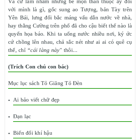
Và cứ lầm nhầm những bé mọn thân thuộc ấy đối
với mình là gì, gốc sung ao Tượng, bản Tày trên
Yên Bái, lưng đối bắc máng vấu dẫn nước về nhà,
hay thằng Cường trên phố đã cho cậu biết thế nào là
quyển họa báo. Khi ta uống nước nhiều nơi, ký ức
cứ chồng lên nhau, chả sắc nét như ai ai có quê cụ
thể, chỉ
“cái làng này"
thôi...
(Trích Con chủ con bác)
Mục lục sách Tỏ Giăng Tỏ Đèn
Ai bảo viết chữ đẹp
Đạn lạc
Biến đổi khí hậu