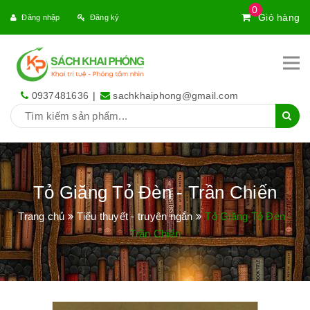
0
Giỏ hàng
Đăng nhập
Đăng ký
0937481636
|
sachkhaiphong@gmail.com
Tỏ Giăng Tỏ Đèn - Trần Chiến
Trang chủ
Tiểu thuyết - truyện ngắn
Tỏ Giăng Tỏ Đèn -
Trần Chiến