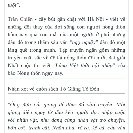
tuột"
.
Trần Chiến
- cây bút gắn chặt với Hà Nội - viết về
những đổi thay của đời sống con người nông thôn
hôm nay qua con mắt của một người ở phố nhưng
đâu đó trong thẳm sâu vẫn
"ngọ nguậy"
đâu đó một
làng quê trong mình. Tập truyện ngắn gồm những
truyện xuất sắc về đề tài nông thôn đổi mới, đạt giải
Nhất cuộc thi viết
"Làng Việt thời hội nhập"
của
báo Nông thôn ngày nay.
Nhận xét về cuốn sách Tỏ Giăng Tỏ Đèn
"Ông đưa cái giọng dí dủm đó vào truyện. Một
giọng điệu ngay từ đầu kéo người đọc nhập cuộc
với nhân vật, như đang cùng nhân vật trò chuyện,
bỡn cợt, tranh cãi. Nhẩn nha, rể ra, kể cà, câu văn