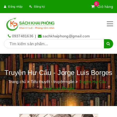
0
Giỏ hàng
Đăng nhập
Đăng ký
0937481636
|
sachkhaiphong@gmail.com
Truyện Hư Cấu - Jorge Luis Borges
Trang chủ
Tiểu thuyết - truyện ngắn
Truyện Hư Cấu -
Jorge Luis Borges