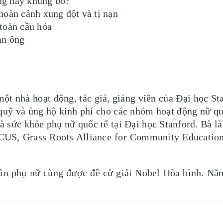
ng hay khủng bố?
hoàn cảnh xung đột và tị nạn
toàn cầu hóa
àn ông
ột nhà hoạt động, tác giả, giảng viên của Đại học Sta
uỹ và ủng hộ kinh phí cho các nhóm hoạt động nữ qu
 sức khỏe phụ nữ quốc tế tại Đại học Stanford. Bà là 
US, Grass Roots Alliance for Community Education 
ìn phụ nữ cùng được đề cử giải Nobel Hòa bình. Năm