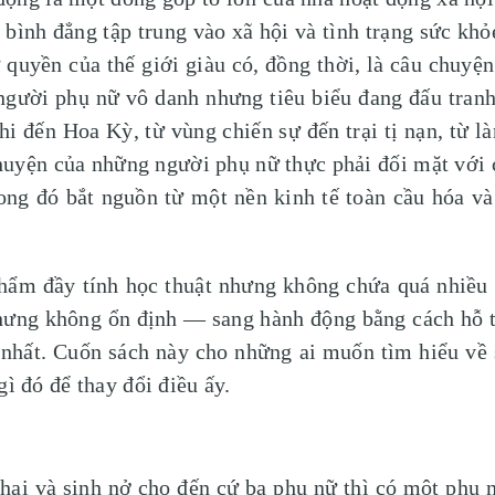
ất bình đẳng tập trung vào xã hội và tình trạng sức kh
 quyền của thế giới giàu có, đồng thời, là câu chuyệ
gười phụ nữ vô danh nhưng tiêu biểu đang đấu tranh 
 đến Hoa Kỳ, từ vùng chiến sự đến trại tị nạn, từ l
uyện của những người phụ nữ thực phải đối mặt với 
trong đó bắt nguồn từ một nền kinh tế toàn cầu hóa 
đầy tính học thuật nhưng không chứa quá nhiều th
hưng không ổn định — sang hành động bằng cách hỗ 
nhất. Cuốn sách này cho những ai muốn tìm hiểu về 
ì đó để thay đổi điều ấy.
ai và sinh nở cho đến cứ ba phụ nữ thì có một phụ nữ