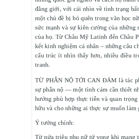
đẳng giới, với cái nhìn về tình trạng b
một chủ đề bị bỏ quên trong văn học nữ
sức mạnh và sự kiên cường của những n
của họ. Từ Châu Mỹ Latinh đến Châu Phi
kết kinh nghiệm cá nhân – những câu ch
cấu trúc ít nhìn thấy hơn, nhiều điều 
tranh.
TỪ PHẪN NỘ TỚI CAN ĐẢM là tác phẩm 
sự phẫn nộ — một tình cảm cần thiết n
hướng phù hợp thực tiễn và quan trọng 
hữu và cho những ai thực sự muốn làm g
Ý tưởng chính:
Từ nửa triệu phụ nữ tử vong khi mang th