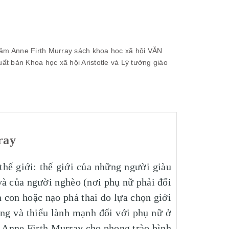
Đảm
Anne Firth Murray
sách khoa học xã hội
VĂN
uất bản Khoa học xã hội
Aristotle và Lý tưởng giáo
ray
thế giới: thế giới của những người giàu
và của người nghèo (nơi phụ nữ phải đối
 con hoặc nạo phá thai do lựa chọn giới
g và thiếu lành mạnh đối với phụ nữ ở
i Anne Firth Murray cho phong trào bình