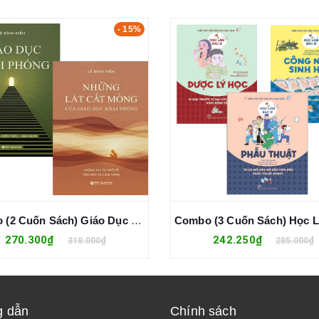
- 15%
Combo (2 Cuốn Sách) Giáo Dục Khai Phóng + Những Lát Cắt Mỏng Của Giáo Dục Khai Phóng (Lê Đình Hiền)
270.300₫
242.250₫
318.000₫
285.000₫
 dẫn
Chính sách