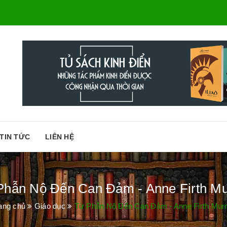
TIN TỨC
LIÊN HỆ
Phẫn Nộ Đến Can Đảm - Anne Firth Mu
ang chủ
Giáo dục
Từ Phẫn Nộ Đến Can Đảm - Anne Firth Mur