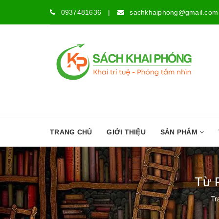
0937481636
|
sachkhaiphong@gmail.com
TRANG CHỦ
GIỚI THIỆU
SẢN PHẨM
Từ 
Tr