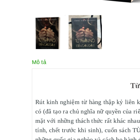
Mô tả
Từ
Rút kinh nghiệm từ hàng thập kỷ liên k
có (đã tạo ra chủ nghĩa nữ quyền của r
mặt với những thách thức rất khác nhau
tính, chết trước khi sinh), cuốn sác
những quốc gia nghèo và cách họ hành đ