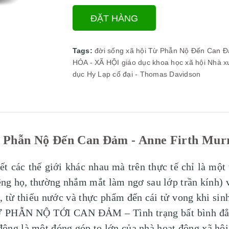
ĐẶT HÀNG
Tags:
đời sống xã hội
Từ Phẫn Nộ Đến Can 
HÓA - XÃ HỘI
giáo dục
khoa học xã hội
Nhà x
dục Hy Lạp cổ đại - Thomas Davidson
 Phẫn Nộ Đến Can Đảm - Anne Firth Mur
ết các thế giới khác nhau mà trên thực tế chỉ là một 
iêng họ, thường nhắm mắt làm ngơ sau lớp trần kính) 
, từ thiếu nước và thực phẩm đến cái tử vong khi sinh
h TỪ PHẪN NỘ TỚI CAN ĐẢM – Tình trạng bất bình đẳn
ộng là một đóng góp to lớn của nhà hoạt động xã hộ