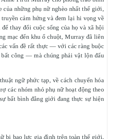
ỏe của những phụ nữ nghèo nhất thế giới,
n truyền cảm hứng và đem lại hi vọng về
để thay đổi cuộc sống của họ và xã hội
àng mạc đến khu ổ chuột, Murray đã liên
các vấn đề rất thực — với các ràng buộc
và bất công — mà chúng phải vật lộn đấu
uật ngữ phức tạp, về cách chuyển hóa
trợ các nhóm nhỏ phụ nữ hoạt động theo
sự bất bình đẳng giới đang thực sự hiện
 bị bạo lực gia đình trên toàn thế giới,