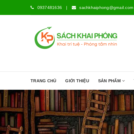
0937481636
|
sachkhaiphong@gmail.com
TRANG CHỦ
GIỚI THIỆU
SẢN PHẨM