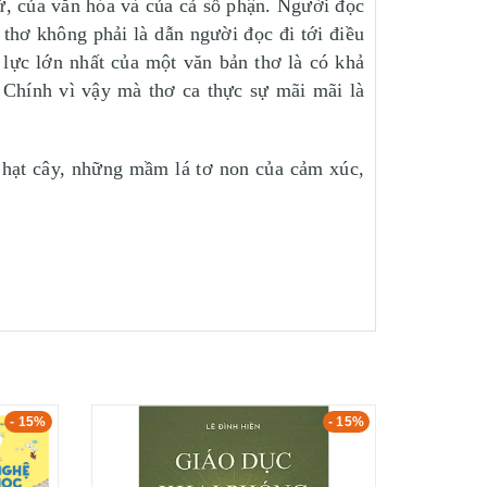
ử, của văn hóa và của cả số phận. Người đọc
 thơ không phải là dẫn người đọc đi tới điều
 lực lớn nhất của một văn bản thơ là có khả
 Chính vì vậy mà thơ ca thực sự mãi mãi là
 hạt cây, những mầm lá tơ non của cảm xúc,
- 15%
- 15%