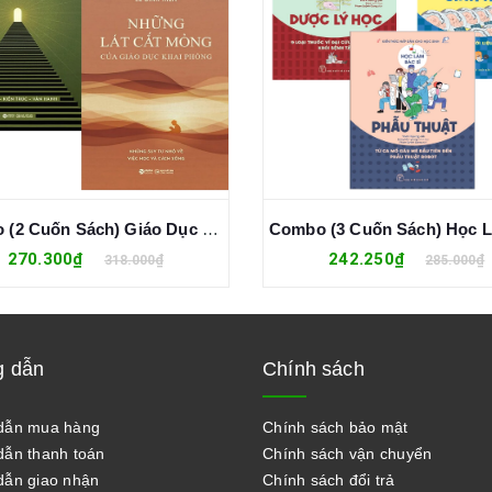
Combo (2 Cuốn Sách) Giáo Dục Khai Phóng + Những Lát Cắt Mỏng Của Giáo Dục Khai Phóng (Lê Đình Hiền)
270.300₫
242.250₫
318.000₫
285.000₫
 dẫn
Chính sách
dẫn mua hàng
Chính sách bảo mật
ẫn thanh toán
Chính sách vận chuyển
ẫn giao nhận
Chính sách đổi trả