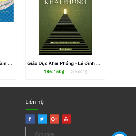
Combo (3 Cuốn Sách) Học Làm Bác Sĩ: Dược Lý Học - Phẫu Thuật - Công Nghệ Sinh Học
Giáo Dục Khai Phóng - Lê Đình Hiền
186.150₫
2
219.000₫
Liên hệ
Fanpage