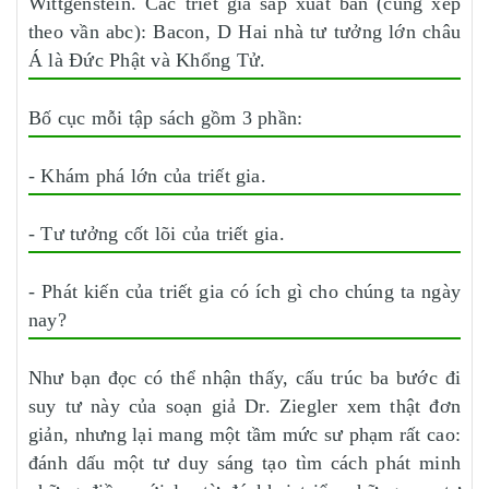
Wittgenstein. Các triết gia sắp xuất bản (cũng xếp
theo vần abc): Bacon, D Hai nhà tư tưởng lớn châu
Á là Đức Phật và Khổng Tử.
Bố cục mỗi tập sách gồm 3 phần:
- Khám phá lớn của triết gia.
- Tư tưởng cốt lõi của triết gia.
- Phát kiến của triết gia có ích gì cho chúng ta ngày
nay?
Như bạn đọc có thể nhận thấy, cấu trúc ba bước đi
suy tư này của soạn giả Dr. Ziegler xem thật đơn
giản, nhưng lại mang một tầm mức sư phạm rất cao:
đánh dấu một tư duy sáng tạo tìm cách phát minh