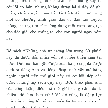
những điều mới lạ, từ đó khai triển những suy tư
cốt lõi cơ bản, nhưng không dừng lại ở đây để ghi
nhận, chiêm ngắm hay liệt kê trích dẫn như trong
một số chương trình giáo dục và đào tạo truyền
thống, nhưng tìm cách ứng dụng một cách sáng tạo
cho độc giả, cho chúng ta, cho con người ngày hôm
nay.
Bộ sách “Những nhà tư tưởng lớn trong 60 phút”
này đã được đón nhận với rất nhiều thiện cảm tại
nước Đức nơi bản gốc được xuất bản, cũng đã được
dịch ra tiếng Anh và tiếng Pháp, nhờ vậy mà hàng
nghìn người trên thế giới này có cơ hội tiếp cận
được những tập sách quý này. Bởi, theo phản ánh
của công luận, điều mà thế giới đang cần: đó là
nhiều triết học hơn nữa! Và đó cũng là động lực
thúc dây chúng tôi sớm chuyển tải bộ sách này đến
quý bạn đọc ở Việt Nam.