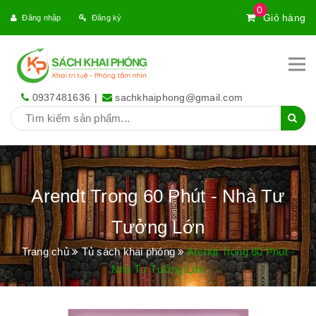
0
Giỏ hàng
Đăng nhập
Đăng ký
0937481636
|
sachkhaiphong@gmail.com
Arendt Trong 60 Phút - Nhà Tư
Tưởng Lớn
Trang chủ
Tủ sách khai phóng
Arendt Trong 60 Phút -
Nhà Tư Tưởng Lớn