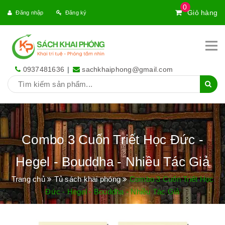
0
Giỏ hàng
Đăng nhập
Đăng ký
0937481636
|
sachkhaiphong@gmail.com
Combo 3 Cuốn Triết Học Đức -
Hegel - Bouddha - Nhiều Tác Giả
Trang chủ
Tủ sách khai phóng
Combo 3 Cuốn Triết Học
Đức - Hegel - Bouddha - Nhiều Tác Giả