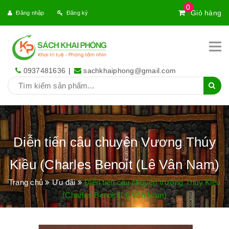
0
Giỏ hàng
Đăng nhập
Đăng ký
0937481636
|
sachkhaiphong@gmail.com
Diễn tiến câu chuyên Vương Thúy
Kiều (Charles Benoit (Lê Vân Nam)
Trang chủ
Ưu đãi
Diễn tiến câu chuyên Vương Thúy Kiều
(Charles Benoit (Lê Vân Nam)