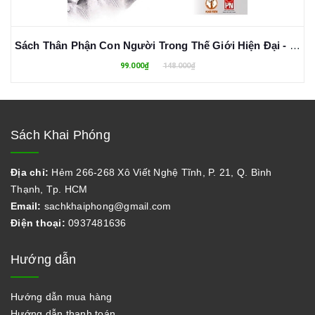
Sách Thân Phận Con Người Trong Thế Giới Hiện Đại - Nikolai A. Berdyaev
99.000₫
148.000₫
Sách Khai Phóng
Địa chỉ:
Hẻm 266-268 Xô Viết Nghệ Tĩnh, P. 21, Q. Bình
Thạnh, Tp. HCM
Email:
sachkhaiphong@gmail.com
Điện thoại:
0937481636
Hướng dẫn
Hướng dẫn mua hàng
Hướng dẫn thanh toán