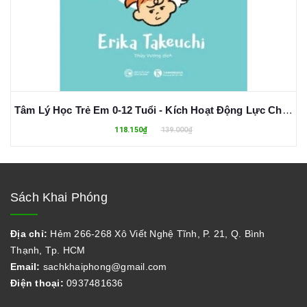
Tâm Lý Học Trẻ Em 0-12 Tuổi - Kích Hoạt Động Lực Cho Trẻ Bằng Một Câu Nói - Erika Takeuchi
118.150₫
139.000₫
Sách Khai Phóng
Địa chỉ:
Hẻm 266-268 Xô Viết Nghệ Tĩnh, P. 21, Q. Bình
Thạnh, Tp. HCM
Email:
sachkhaiphong@gmail.com
Điện thoại:
0937481636