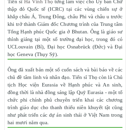
Tiến sĩ
Hà Vĩnh Thọ
từng làm việc cho Ủy ban Chữ
thập đỏ Quốc tế (ICRC) tại các vùng chiến sự ở
khắp châu Á, Trung Đông, châu Phi và châu u trước
khi trở thành Giám đốc Chương trình của Trung tâm
Tổng Hạnh phúc Quốc gia ở Bhutan. Ông là giáo sư
thỉnh giảng tại một số trường đại học, trong đó có
UCLouvain (Bỉ), Đại học Osnabrück (Đức) và Đại
học Geneva (Thụy Sỹ).
Ông đã xuất bản một số cuốn sách và bài báo về các
chủ đề tâm linh và nhân đạo. Tiến sĩ Thọ còn là Chủ
tịch Học viện Eurasia về Hạnh phúc và An sinh,
đồng thời là nhà đồng sáng lập Quỹ Eurasia - một tổ
chức phi chính phủ chuyên triển khai các chương
trình giáo dục cho thanh thiếu niên khuyết tật cũng
như phát triển các dự án sinh thái ở Việt Nam trong
hai mươi năm qua.