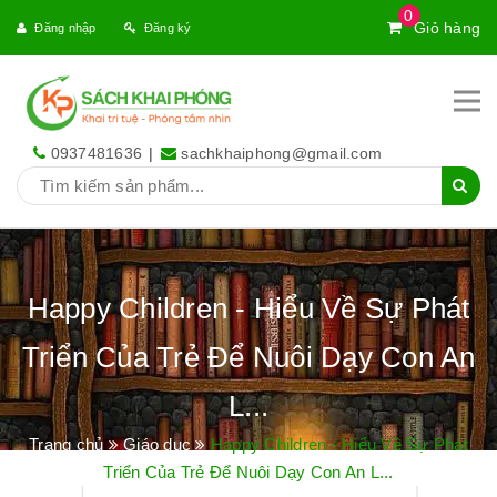
0
Giỏ hàng
Đăng nhập
Đăng ký
0937481636
|
sachkhaiphong@gmail.com
Happy Children - Hiểu Về Sự Phát
Triển Của Trẻ Để Nuôi Dạy Con An
L...
Trang chủ
Giáo dục
Happy Children - Hiểu Về Sự Phát
Triển Của Trẻ Để Nuôi Dạy Con An L...