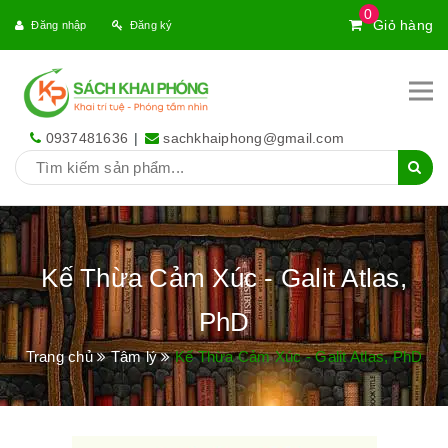
0
Giỏ hàng
Đăng nhập
Đăng ký
0937481636
|
sachkhaiphong@gmail.com
Kế Thừa Cảm Xúc - Galit Atlas,
PhD
Trang chủ
Tâm lý
Kế Thừa Cảm Xúc - Galit Atlas, PhD