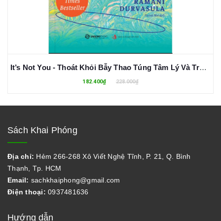
It’s Not You - Thoát Khỏi Bẫy Thao Túng Tâm Lý Và Trở Thành Người "Kháng Ái Kỉ" - Ramani Durvasula
182.400₫
228.000₫
Sách Khai Phóng
Địa chỉ:
Hẻm 266-268 Xô Viết Nghệ Tĩnh, P. 21, Q. Bình
Thạnh, Tp. HCM
Email:
sachkhaiphong@gmail.com
Điện thoại:
0937481636
Hướng dẫn