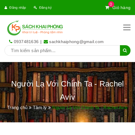
0
Giỏ hàng
Đăng nhập
Đăng ký
0937481636
|
sachkhaiphong@gmail.com
Người Lạ Với Chính Ta - Rachel
Aviv
Trang chủ
Tâm lý
Người Lạ Với Chính Ta - Rachel Aviv