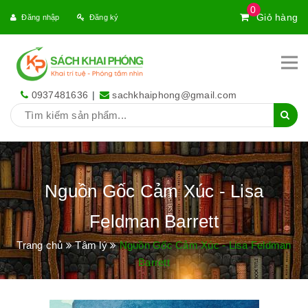
0
Giỏ hàng
Đăng nhập
Đăng ký
0937481636
|
sachkhaiphong@gmail.com
Nguồn Gốc Cảm Xúc - Lisa
Feldman Barrett
Trang chủ
Tâm lý
Nguồn Gốc Cảm Xúc - Lisa Feldman
Barrett