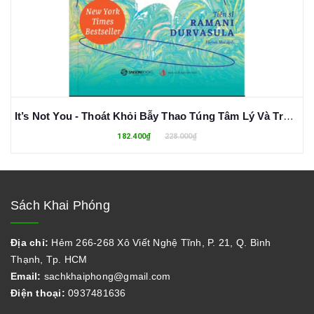
It’s Not You - Thoát Khỏi Bẫy Thao Túng Tâm Lý Và Trở Thành Người "Kháng Ái Kỉ" - Ramani Durvasula
182.400₫
228.000₫
Sách Khai Phóng
Địa chỉ:
Hẻm 266-268 Xô Viết Nghệ Tĩnh, P. 21, Q. Bình
Thạnh, Tp. HCM
Email:
sachkhaiphong@gmail.com
Điện thoại:
0937481636