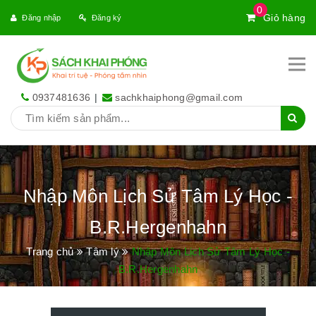
0
Giỏ hàng
Đăng nhập
Đăng ký
0937481636
|
sachkhaiphong@gmail.com
Nhập Môn Lịch Sử Tâm Lý Học -
B.R.Hergenhahn
Trang chủ
Tâm lý
Nhập Môn Lịch Sử Tâm Lý Học -
B.R.Hergenhahn