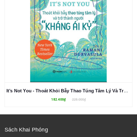
It’s Not You - Thoát Khỏi Bẫy Thao Túng Tâm Lý Và Trở Thành Người "Kháng Ái Kỉ" - Ramani Durvasula
182.400₫
228.000₫
Sách Khai Phóng