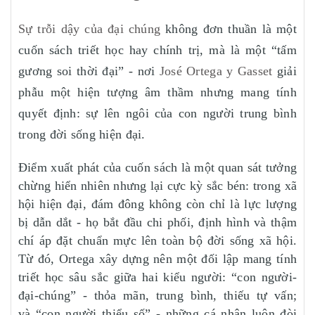
Sự trỗi dậy của đại chúng
không đơn thuần là một
cuốn sách triết học hay chính trị, mà là một “tấm
gương soi thời đại” - nơi
José Ortega y Gasset
giải
phẫu một hiện tượng âm thầm nhưng mang tính
quyết định: sự lên ngôi của con người trung bình
trong đời sống hiện đại.
Điểm xuất phát của cuốn sách là một quan sát tưởng
chừng hiển nhiên nhưng lại cực kỳ sắc bén: trong xã
hội hiện đại, đám đông không còn chỉ là lực lượng
bị dẫn dắt - họ bắt đầu chi phối, định hình và thậm
chí áp đặt chuẩn mực lên toàn bộ đời sống xã hội.
Từ đó, Ortega xây dựng nên một đối lập mang tính
triết học sâu sắc giữa hai kiểu người: “con người-
đại-chúng” - thỏa mãn, trung bình, thiếu tự vấn;
và “con người thiểu số” - những cá nhân luôn đòi