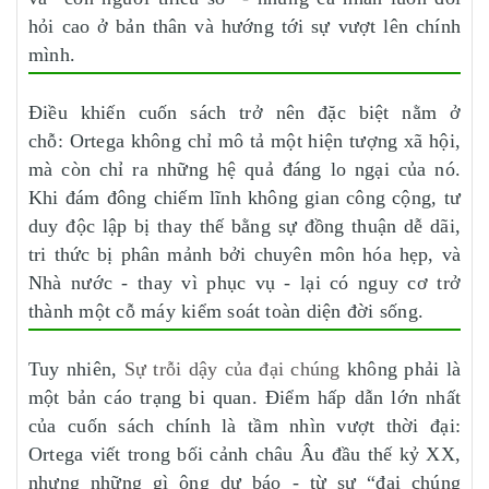
hỏi cao ở bản thân và hướng tới sự vượt lên chính
mình.
Điều khiến cuốn sách trở nên đặc biệt nằm ở
chỗ: Ortega không chỉ mô tả một hiện tượng xã hội,
mà còn chỉ ra những hệ quả đáng lo ngại của nó.
Khi đám đông chiếm lĩnh không gian công cộng, tư
duy độc lập bị thay thế bằng sự đồng thuận dễ dãi,
tri thức bị phân mảnh bởi chuyên môn hóa hẹp, và
Nhà nước - thay vì phục vụ - lại có nguy cơ trở
thành một cỗ máy kiểm soát toàn diện đời sống.
Tuy nhiên,
Sự trỗi dậy của đại chúng
không phải là
một bản cáo trạng bi quan. Điểm hấp dẫn lớn nhất
của cuốn sách chính là tầm nhìn vượt thời đại:
Ortega viết trong bối cảnh châu Âu đầu thế kỷ XX,
nhưng những gì ông dự báo - từ sự “đại chúng