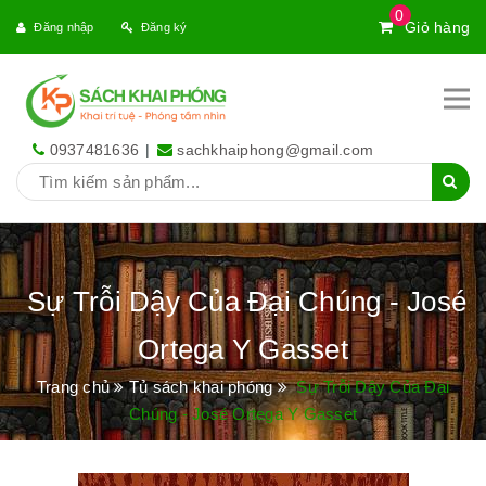
0
Giỏ hàng
Đăng nhập
Đăng ký
0937481636
|
sachkhaiphong@gmail.com
Sự Trỗi Dậy Của Đại Chúng - José
Ortega Y Gasset
Trang chủ
Tủ sách khai phóng
Sự Trỗi Dậy Của Đại
Chúng - José Ortega Y Gasset