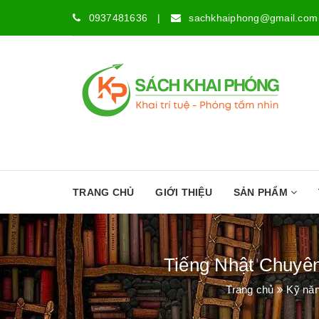
0937481636
|
sachkhaiphong@gmail.com
TRANG CHỦ
GIỚI THIỆU
SẢN PHẨM
Tiếng Nhật Chuyên
Trang chủ
Kỹ nă