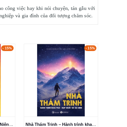
o công việc hay khi nói chuyện, tán gẫu với
 nghiệp và gia đình của đối tượng chăm sóc.
- 15%
- 15%
Học Yêu Mình Ở Tuổi Trung Niên - 12 Lý Do Tại Sao Cuộc Sống Trở Nên Tốt Đẹp Hơn Theo Tuổi Tác - Chip Conley
Nhà Thám Trinh – Hành trình khai phá - Hợp nhất và Tái sinh - Charles Nguyen & Lucia Nguyen
Đắc Nh