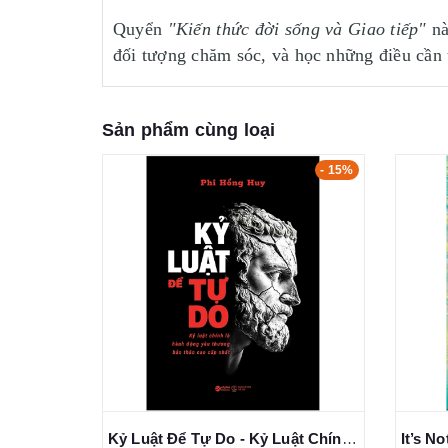
Quyển
"Kiến thức đời sống và Giao tiếp"
nà
đối tượng chăm sóc, và học những điều cần t
Sản phẩm cùng loại
- 15%
- 15%
Kỷ Luật Đọc Sách - Xây Dựng Thói Quen Đọc Sách Và Biến Tri Thức Thành Tiền - Phi Hồng Huy
Kỷ Luật Để Tự Do - Kỷ Luật Chính Là Hành Động Yêu Thương Bản Thân Cao Cấp Nhất - Phi Hồng Huy