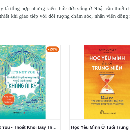
y là tổng hợp những kiến thức đời sống ờ Nhật cần thiết ch
hiết khi giao tiếp với đối tượng chăm sóc, nhân viên đồng
- 20%
It’s Not You - Thoát Khỏi Bẫy Thao Túng Tâm Lý Và Trở Thành Người "Kháng Ái Kỉ" - Ramani Durvasula