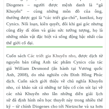
Diogenes – người được mệnh danh là “gã
Khuyển” – cùng những môn đồ của ông,
thường được gọi là “các triết gia-chó”, kunikoi, hay
Cynics. Nổi loạn, kiên quyết, đôi khi gai góc nhưng
cũng đầy dí dỏm và giàu sức tưởng tượng, họ là
những nhân vật đặc biệt và sống động bậc nhất của
thế giới cổ đại.
Cuốn sách
Các triết gia Khuyển nho
, được dịch từ
nguyên bản tiếng Anh tác phẩm Cynics của tác
giả William Desmond (ấn hành tại Vương quốc
Anh, 2008), do nhà nghiên cứu Đinh Hồng Phúc
dịch. Cuốn sách giới thiệu về chủ nghĩa Khuyển
nho, có khảo sát cả những tư liệu cổ còn sót lại về
các nhà Khuyển nho lẫn những diễn giải lịch
sử đã định hình nên học thuyết này trong nhiều thế
kỷ – từ chính Diogenes cho tới Nietzsche và xa hơn