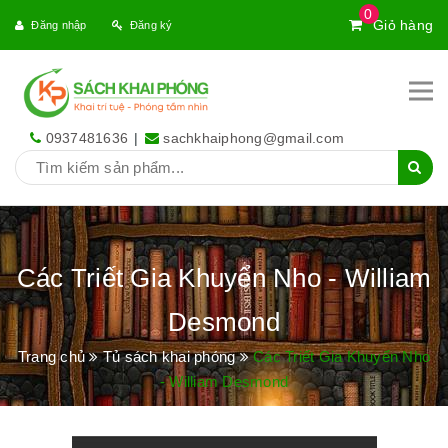
0
Giỏ hàng
Đăng nhập
Đăng ký
0937481636
|
sachkhaiphong@gmail.com
Các Triết Gia Khuyển Nho - William
Desmond
Trang chủ
Tủ sách khai phóng
Các Triết Gia Khuyển Nho
- William Desmond