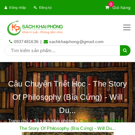
0
Giỏ hàng
Đăng nhập
Đăng ký
0937481636
|
sachkhaiphong@gmail.com
Câu Chuyện Triết Học - The Story
Of Philosophy (Bìa Cứng) - Will
Du...
Trang chủ
Tủ sách khai phóng
Câu Chuyện Triết Học -
The Story Of Philosophy (Bìa Cứng) - Will Du...