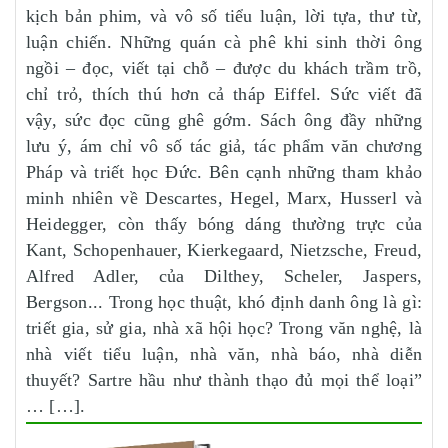
kịch bản phim, và vô số tiểu luận, lời tựa, thư từ,
luận chiến. Những quán cà phê khi sinh thời ông
ngồi – đọc, viết tại chỗ – được du khách trầm trồ,
chỉ trỏ, thích thú hơn cả tháp Eiffel. Sức viết đã
vậy, sức đọc cũng ghê gớm. Sách ông đầy những
lưu ý, ám chỉ vô số tác giả, tác phẩm văn chương
Pháp và triết học Đức. Bên cạnh những tham khảo
minh nhiên về Descartes, Hegel, Marx, Husserl và
Heidegger, còn thấy bóng dáng thường trực của
Kant, Schopenhauer, Kierkegaard, Nietzsche, Freud,
Alfred Adler, của Dilthey, Scheler, Jaspers,
Bergson... Trong học thuật, khó định danh ông là gì:
triết gia, sử gia, nhà xã hội học? Trong văn nghệ, là
nhà viết tiểu luận, nhà văn, nhà báo, nhà diễn
thuyết? Sartre hầu như thành thạo đủ mọi thể loại”
… […].