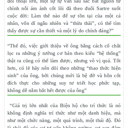
đối thoại lớn, một sự tự vấn sâu sắc bắt nguồn từ
chính nỗi ám ảnh cốt lõi đã theo đuổi Sartre suốt
cuộc đời: Làm thế nào để sự tồn tại của một cá
nhân, vốn dĩ ngẫu nhiên và “thừa thãi”, có thể tìm
thấy được sự cần thiết và một lý do chính đáng?”
“Thế đó, việc giới thiệu về ông bằng cách cố chắt
lọc ra những ý tưởng cơ bản theo kiểu “hệ thống”
thật ra cũng có thể làm được, nhưng vô vị quá. Tốt
hơn, có lẽ hãy nên dõi theo những “thao thức hiện
sinh” của ông, bởi chúng mới là bệ đỡ và hồn cốt
đích thực cho những suy tư triết học phức tạp,
không dễ nắm bắt hết được của ông”
“Giá trị lớn nhất của Biện hộ cho trí thức là nó
không định nghĩa trí thức như một danh hiệu, mà
như một chức năng, một quá trình, một thái độ. Đó
là thái độ của sự tự vấn không ngừng, sự can đảm