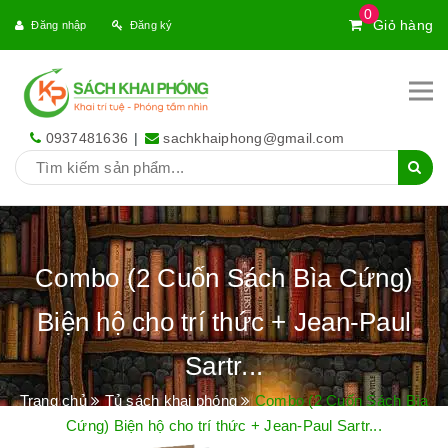
0
Giỏ hàng
Đăng nhập
Đăng ký
0937481636
|
sachkhaiphong@gmail.com
Combo (2 Cuốn Sách Bìa Cứng)
Biện hộ cho trí thức + Jean-Paul
Sartr...
Trang chủ
Tủ sách khai phóng
Combo (2 Cuốn Sách Bìa
Cứng) Biện hộ cho trí thức + Jean-Paul Sartr...