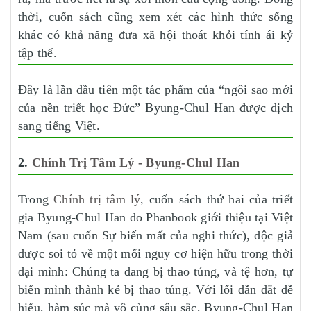
thời, cuốn sách cũng xem xét các hình thức sống
khác có khả năng đưa xã hội thoát khỏi tính ái kỷ
tập thể.
Đây là lần đầu tiên một tác phẩm của “ngôi sao mới
của nền triết học Đức” Byung-Chul Han được dịch
sang tiếng Việt.
2.
Chính Trị Tâm Lý - Byung-Chul Han
Trong
Chính trị tâm lý
, cuốn sách thứ hai của triết
gia Byung-Chul Han do Phanbook giới thiệu tại Việt
Nam (sau cuốn Sự biến mất của nghi thức), độc giả
được soi tỏ về một mối nguy cơ hiện hữu trong thời
đại mình: Chúng ta đang bị thao túng, và tệ hơn, tự
biến mình thành kẻ bị thao túng. Với lối dẫn dắt dễ
hiểu, hàm súc mà vô cùng sâu sắc, Byung-Chul Han