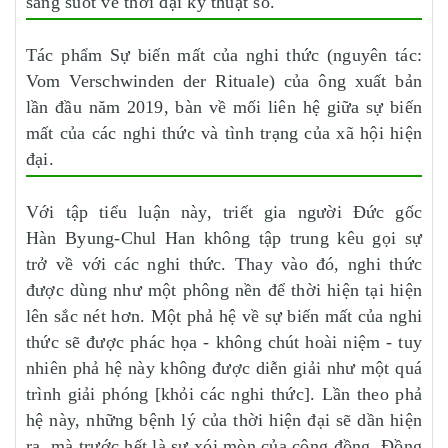
sáng suốt về thời đại kỹ thuật số.
Tác phẩm Sự biến mất của nghi thức (nguyên tác:
Vom Verschwinden der Rituale) của ông xuất bản
lần đầu năm 2019, bàn về mối liên hệ giữa sự biến
mất của các nghi thức và tình trạng của xã hội hiện
đại.
Với tập tiểu luận này, triết gia người Đức gốc
Hàn Byung-Chul Han không tập trung kêu gọi sự
trở về với các nghi thức. Thay vào đó, nghi thức
được dùng như một phông nền để thời hiện tại hiện
lên sắc nét hơn. Một phả hệ về sự biến mất của nghi
thức sẽ được phác họa - không chút hoài niệm - tuy
nhiên phả hệ này không được diễn giải như một quá
trình giải phóng [khỏi các nghi thức]. Lần theo phả
hệ này, những bệnh lý của thời hiện đại sẽ dần hiện
ra, mà trước hết là sự xói mòn của cộng đồng. Đồng