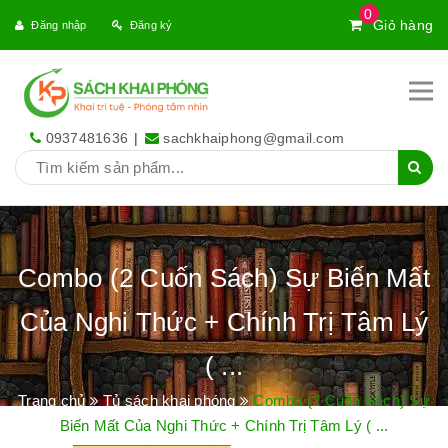
0
Giỏ hàng
Đăng nhập
Đăng ký
0937481636
|
sachkhaiphong@gmail.com
Combo (2 Cuốn Sách) Sự Biến Mất
Của Nghi Thức + Chính Trị Tâm Lý
( ...
Trang chủ
Tủ sách khai phóng
Combo (2 Cuốn Sách) Sự
Biến Mất Của Nghi Thức + Chính Trị Tâm Lý ( ...