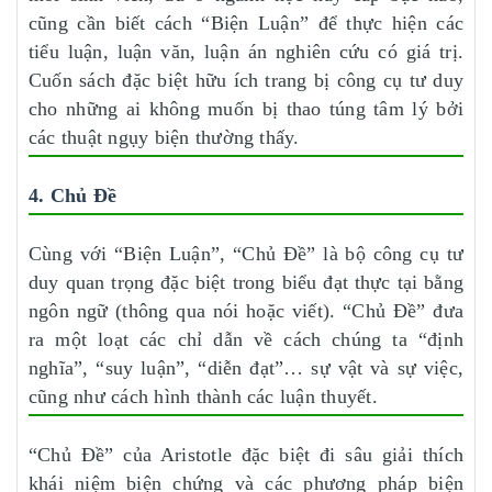
cũng cần biết cách “Biện Luận” để thực hiện các
tiểu luận, luận văn, luận án nghiên cứu có giá trị.
Cuốn sách đặc biệt hữu ích trang bị công cụ tư duy
cho những ai không muốn bị thao túng tâm lý bởi
các thuật ngụy biện thường thấy.
4. Chủ Đề
Cùng với “Biện Luận”, “Chủ Đề” là bộ công cụ tư
duy quan trọng đặc biệt trong biểu đạt thực tại bằng
ngôn ngữ (thông qua nói hoặc viết). “Chủ Đề” đưa
ra một loạt các chỉ dẫn về cách chúng ta “định
nghĩa”, “suy luận”, “diễn đạt”… sự vật và sự việc,
cũng như cách hình thành các luận thuyết.
“Chủ Đề” của Aristotle đặc biệt đi sâu giải thích
khái niệm biện chứng và các phương pháp biện