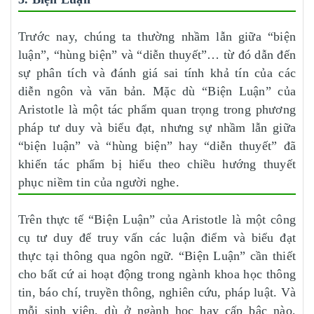
Trước nay, chúng ta thường nhầm lẫn giữa “biện
luận”, “hùng biện” và “diễn thuyết”… từ đó dẫn đến
sự phân tích và đánh giá sai tính khả tín của các
diễn ngôn và văn bản. Mặc dù “Biện Luận” của
Aristotle là một tác phẩm quan trọng trong phương
pháp tư duy và biểu đạt, nhưng sự nhầm lẫn giữa
“biện luận” và “hùng biện” hay “diễn thuyết” đã
khiến tác phẩm bị hiểu theo chiều hướng thuyết
phục niềm tin của người nghe.
Trên thực tế “Biện Luận” của Aristotle là một công
cụ tư duy để truy vấn các luận điểm và biểu đạt
thực tại thông qua ngôn ngữ. “Biện Luận” cần thiết
cho bất cứ ai hoạt động trong ngành khoa học thông
tin, báo chí, truyền thông, nghiên cứu, pháp luật. Và
mỗi sinh viên, dù ở ngành học hay cấp bậc nào,