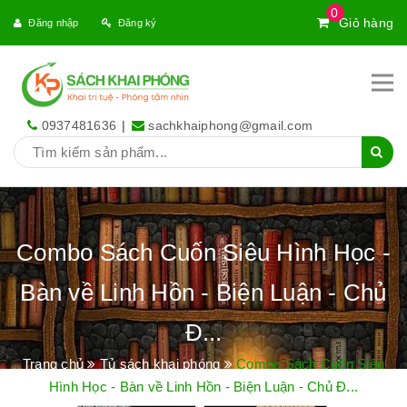
0
Giỏ hàng
Đăng nhập
Đăng ký
0937481636
|
sachkhaiphong@gmail.com
Combo Sách Cuốn Siêu Hình Học -
Bàn về Linh Hồn - Biện Luận - Chủ
Đ...
Trang chủ
Tủ sách khai phóng
Combo Sách Cuốn Siêu
Hình Học - Bàn về Linh Hồn - Biện Luận - Chủ Đ...