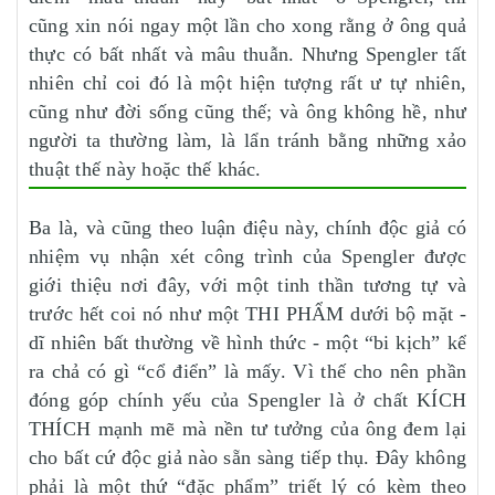
cũng xin nói ngay một lần cho xong rằng ở ông quả
thực có bất nhất và mâu thuẫn. Nhưng Spengler tất
nhiên chỉ coi đó là một hiện tượng rất ư tự nhiên,
cũng như đời sống cũng thế; và ông không hề, như
người ta thường làm, là lẩn tránh bằng những xảo
thuật thế này hoặc thế khác.
Ba là, và cũng theo luận điệu này, chính độc giả có
nhiệm vụ nhận xét công trình của Spengler được
giới thiệu nơi đây, với một tinh thần tương tự và
trước hết coi nó như một THI PHẨM dưới bộ mặt -
dĩ nhiên bất thường về hình thức - một “bi kịch” kể
ra chả có gì “cổ điển” là mấy. Vì thế cho nên phần
đóng góp chính yếu của Spengler là ở chất KÍCH
THÍCH mạnh mẽ mà nền tư tưởng của ông đem lại
cho bất cứ độc giả nào sẵn sàng tiếp thụ. Đây không
phải là một thứ “đặc phẩm” triết lý có kèm theo