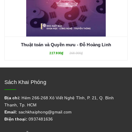
Thuật toán và Quyền mưu - Đỗ Hoàng Linh
227.800₫
268.000₫
Sách Khai Phóng
Địa chỉ:
Hẻm 266-268 Xô Viết Nghệ Tĩnh, P. 21, Q. Bình
Thạnh, Tp. HCM
Email:
sachkhaiphong@gmail.com
Điện thoại:
0937481636