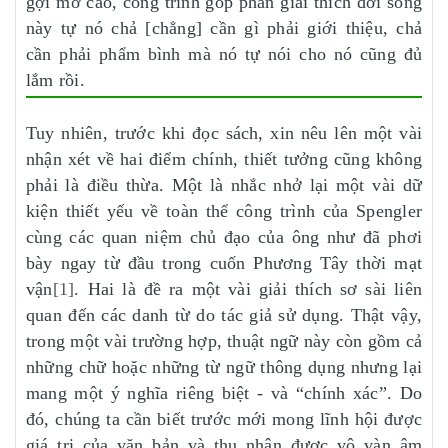
gợi mở cao, công trình góp phần giải thích đời sống
này tự nó chả [chẳng] cần gì phải giới thiệu, chả
cần phải phẩm bình mà nó tự nói cho nó cũng đủ
lắm rồi.
Tuy nhiên, trước khi đọc sách, xin nêu lên một vài
nhận xét về hai điểm chính, thiết tưởng cũng không
phải là điều thừa. Một là nhắc nhở lại một vài dữ
kiện thiết yếu về toàn thể công trình của Spengler
cùng các quan niệm chủ đạo của ông như đã phơi
bày ngay từ đầu trong cuốn Phương Tây thời mạt
vận
[1]
. Hai là đề ra một vài giải thích sơ sài liên
quan đến các danh từ do tác giả sử dụng. Thật vậy,
trong một vài trường hợp, thuật ngữ này còn gồm cả
những chữ hoặc những từ ngữ thông dụng nhưng lại
mang một ý nghĩa riêng biệt - và “chính xác”. Do
đó, chúng ta cần biết trước mới mong lĩnh hội được
giá trị của văn bản và thụ nhận được vô vàn âm