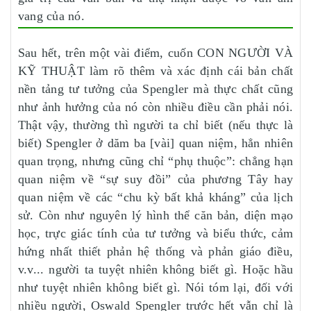
vang của nó.
Sau hết, trên một vài điểm, cuốn CON NGƯỜI VÀ
KỸ THUẬT làm rõ thêm và xác định cái bản chất
nền tảng tư tưởng của Spengler mà thực chất cũng
như ảnh hưởng của nó còn nhiều điều cần phải nói.
Thật vậy, thường thì người ta chỉ biết (nếu thực là
biết) Spengler ở dăm ba [vài] quan niệm, hẳn nhiên
quan trọng, nhưng cũng chỉ “phụ thuộc”: chẳng hạn
quan niệm về “sự suy đồi” của phương Tây hay
quan niệm về các “chu kỳ bất khả kháng” của lịch
sử. Còn như nguyên lý hình thể căn bản, diện mạo
học, trực giác tính của tư tưởng và biểu thức, cảm
hứng nhất thiết phản hệ thống và phản giáo điều,
v.v... người ta tuyệt nhiên không biết gì. Hoặc hầu
như tuyệt nhiên không biết gì. Nói tóm lại, đối với
nhiều người, Oswald Spengler trước hết vẫn chỉ là