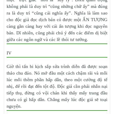
không phải là duy trì “cũng những chữ ấy” mà đúng
ra là duy trì “cũng cái nghĩa ấy”. Nghĩa là làm sao
cho độc giả đọc dịch bản có được một ẤN TƯỢNG
càng gần càng hay với cái ấn tượng khi đọc nguyên
bản. Dĩ nhiên, cũng phải chú ý đến các điểm dị biệt
giữa các ngôn ngữ và các lề thói tư tưởng.
IV
Giờ thì tấn bi kịch sắp sửa trình diễn đã được soạn
thảo chu đáo. Nó mở đầu một cách chậm rãi và mỗi
lúc mỗi thêm phần hấp dẫn, theo một cường độ tế
nhị, để rồi đạt đến tột độ. Độc giả cần phải nhẫn nại
tiếp thụ, đừng có vội chán khi thấy mấy trang đầu
chưa có gì hấp dẫn. Chẳng mấy lúc độc giả sẽ toại
nguyện.