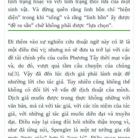
tình trạng hoặc và với tình trạng thối rữa của một
sinh vật. Và đừng quên rằng linh hồn chỉ “hiện
diện” trong khi “sống” và rằng “linh hồn” ấy được
“đề ra sẵn” chứ không phải được “lựa chọn”.
Đi thêm vào sự nghiên cứu thuật ngữ này có lẽ là
một điều thú vị; nhưng nó sẽ đưa ta trở lại với các
đề tài chính yếu của cuốn Phương Tây thời mạt vận
và, do đó, vượt quá tầm câu chuyện của chúng
ta
[3]
. Vậy đã đến lúc dịch giả phải lánh mặt để
nhường lời cho tác giả. Tuy nhiên cũng không thể
không có đôi lời về vấn đề dịch thuật của mình.
Dịch giả muốn được trung thực không những với
văn bản, mà cả với tác giả, với các tín niệm của tác
giả, với những gì tác giả muốn diễn đạt và truyền
đạt. Điều này lại càng đòi hỏi nhiều thận trọng vì,
như đã từng nói, Spengler là một tư tưởng gia rất
mực “trực giác” hơn là “suy lý”. Điều quan trọng