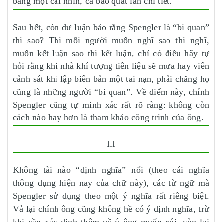
bằng một cái nhìn, cả bao quát lẫn chi tiết.
Sau hết, còn dư luận bảo rằng Spengler là “bi quan”
thì sao? Thì mỗi người muốn nghĩ sao thì nghĩ,
muốn kết luận sao thì kết luận, chỉ có điều hãy tự
hỏi rằng khi nhà khí tượng tiên liệu sẽ mưa hay viên
cảnh sát khi lập biên bản một tai nạn, phải chăng họ
cũng là những người “bi quan”. Về điểm này, chính
Spengler cũng tự minh xác rất rõ ràng: không còn
cách nào hay hơn là tham khảo công trình của ông.
III
Không tài nào “định nghĩa” nổi (theo cái nghĩa
thông dụng hiện nay của chữ này), các từ ngữ mà
Spengler sử dụng theo một ý nghĩa rất riêng biệt.
Vả lại chính ông cũng không hề có ý định nghĩa, trừ
khi cần xác định thêm về ý ông muốn nói, còn lại