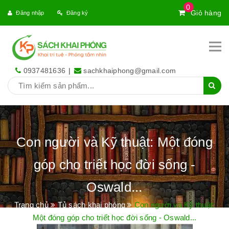
0
Giỏ hàng
Đăng nhập
Đăng ký
0937481636
|
sachkhaiphong@gmail.com
Con người và Kỹ thuật: Một đóng
góp cho triết học đời sống -
Oswald...
Trang chủ
Tủ sách khai phóng
Con người và Kỹ thuật:
Một đóng góp cho triết học đời sống - Oswald...