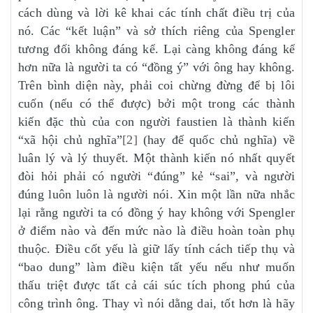
cách dùng và lời kê khai các tính chất điều trị của
nó. Các “kết luận” và sở thích riêng của Spengler
tương đối không đáng kể. Lại càng không đáng kể
hơn nữa là người ta có “đồng ý” với ông hay không.
Trên bình diện này, phải coi chừng đừng để bị lôi
cuốn (nếu có thể được) bởi một trong các thành
kiến đặc thù của con người faustien là thành kiến
“xã hội chủ nghĩa”
[2]
(hay đế quốc chủ nghĩa) về
luân lý và lý thuyết. Một thành kiến nó nhất quyết
đòi hỏi phải có người “đúng” kẻ “sai”, và người
đúng luôn luôn là người nói. Xin một lần nữa nhắc
lại rằng người ta có đồng ý hay không với Spengler
ở điểm nào và đến mức nào là điều hoàn toàn phụ
thuộc. Điều cốt yếu là giữ lấy tính cách tiếp thụ và
“bao dung” làm điều kiện tất yếu nếu như muốn
thấu triệt được tất cả cái súc tích phong phú của
công trình ông. Thay vì nói dằng dai, tốt hơn là hãy