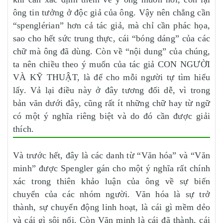
ông tin tưởng ở độc giả của ông. Vậy nên chẳng cần
“spenglérian” hơn cả tác giả, mà chỉ cần phác họa,
sao cho hết sức trung thực, cái “bóng dáng” của các
chữ mà ông đã dùng. Còn về “nội dung” của chúng,
ta nên chiều theo ý muốn của tác giả CON NGƯỜI
VÀ KỸ THUẬT, là để cho mỗi người tự tìm hiểu
lấy. Vả lại điều này ở đây tương đối dễ, vì trong
bản văn dưới đây, cũng rất ít những chữ hay từ ngữ
có một ý nghĩa riêng biệt và do đó cần được giải
thích.
Và trước hết, đây là các danh từ “Văn hóa” và “Văn
minh” được Spengler gán cho một ý nghĩa rất chính
xác trong thiên khảo luận của ông về sự biến
chuyển của các nhóm người. Văn hóa là sự trở
thành, sự chuyển động linh hoạt, là cái gì mềm dẻo
và cái gì sôi nổi. Còn Văn minh là cái đã thành, cái