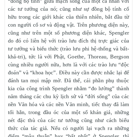
“đồng bộ tính” giữa mạch sống của một cá nhân với
các tư tưởng của nó; cũng như sự đồng bộ tính cố
hữu trong các giới khác của thiên nhiên, bắt đầu từ
con người cổ sơ và động vật. Trên phương diện này,
cũng như trên một số phương diện khác, Spengler
do đó có liên hệ với trào lưu đích thị trực giác của
tư tưởng và biểu thức (trào lưu phi hệ-thống và bất-
khả-tri), tức là với Phật, Goethe, Thoreau, Bergson
cùng nhiều người nữa, hơn là với các trào lưu “độc
đoán” và “khoa học”. Điều này cần được nhắc lại để
đánh tan mọi mập mờ. Đã thế, cái phần phụ thuộc
kia của công trình Spengler nhằm “đo lường” thành
năm tháng các chu kỳ lịch sử và “đời sống” của các
nền Văn hóa và các nền Văn minh, tiếc thay đã làm
tối hẳn, trong đầu óc của một số khán giả, những
nét đặc thù của các tư tưởng cũng như cách biểu
thức của tác giả. Nếu có người lại vạch ra những
điểm “mâu thuẫn” hay “bất nhất” ở Spengler, thì