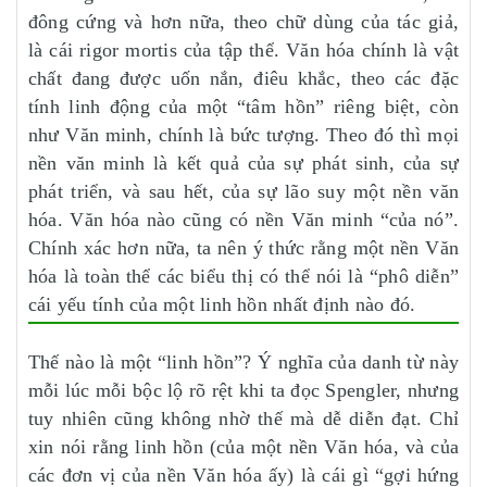
đông cứng và hơn nữa, theo chữ dùng của tác giả,
là cái rigor mortis của tập thể. Văn hóa chính là vật
chất đang được uốn nắn, điêu khắc, theo các đặc
tính linh động của một “tâm hồn” riêng biệt, còn
như Văn minh, chính là bức tượng. Theo đó thì mọi
nền văn minh là kết quả của sự phát sinh, của sự
phát triển, và sau hết, của sự lão suy một nền văn
hóa. Văn hóa nào cũng có nền Văn minh “của nó”.
Chính xác hơn nữa, ta nên ý thức rằng một nền Văn
hóa là toàn thể các biểu thị có thể nói là “phô diễn”
cái yếu tính của một linh hồn nhất định nào đó.
Thế nào là một “linh hồn”? Ý nghĩa của danh từ này
mỗi lúc mỗi bộc lộ rõ rệt khi ta đọc Spengler, nhưng
tuy nhiên cũng không nhờ thế mà dễ diễn đạt. Chỉ
xin nói rằng linh hồn (của một nền Văn hóa, và của
các đơn vị của nền Văn hóa ấy) là cái gì “gợi hứng