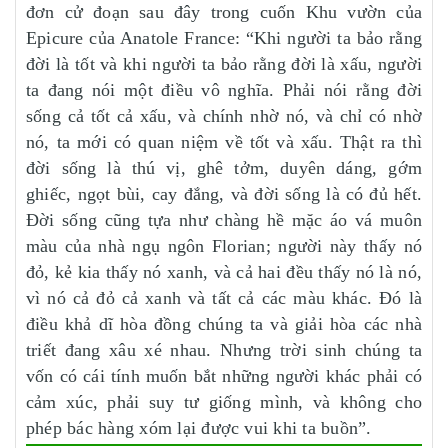
đơn cử đoạn sau đây trong cuốn Khu vườn của
Epicure của Anatole France: “Khi người ta bảo rằng
đời là tốt và khi người ta bảo rằng đời là xấu, người
ta đang nói một điều vô nghĩa. Phải nói rằng đời
sống cả tốt cả xấu, và chính nhờ nó, và chỉ có nhờ
nó, ta mới có quan niệm về tốt và xấu. Thật ra thì
đời sống là thú vị, ghê tởm, duyên dáng, gớm
ghiếc, ngọt bùi, cay đắng, và đời sống là có đủ hết.
Đời sống cũng tựa như chàng hề mặc áo vá muôn
màu của nhà ngụ ngôn Florian; người này thấy nó
đỏ, kẻ kia thấy nó xanh, và cả hai đều thấy nó là nó,
vì nó cả đỏ cả xanh và tất cả các màu khác. Đó là
điều khả dĩ hòa đồng chúng ta và giải hòa các nhà
triết đang xâu xé nhau. Nhưng trời sinh chúng ta
vốn có cái tính muốn bắt những người khác phải có
cảm xúc, phải suy tư giống mình, và không cho
phép bác hàng xóm lại được vui khi ta buồn”.