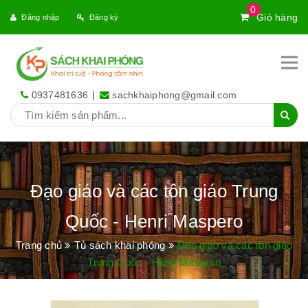
0
Giỏ hàng
Đăng nhập
Đăng ký
0937481636
|
sachkhaiphong@gmail.com
Đạo giáo và các tôn giáo Trung
Quốc - Henri Maspero
Trang chủ
Tủ sách khai phóng
Đạo giáo và các tôn giáo
Trung Quốc - Henri Maspero