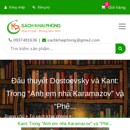
0
Giỏ hàng
Đăng nhập
Đăng ký
0937481636
|
sachkhaiphong@gmail.com
Đấu thuyết Dostoevsky và Kant:
Trong “Anh em nhà Karamazov” và
“Phê...
Trang chủ
Tủ sách khai phóng
Đấu thuyết Dostoevsky và
Kant: Trong “Anh em nhà Karamazov” và “Phê...