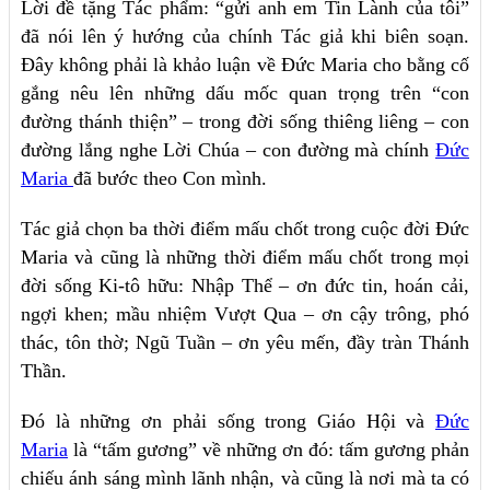
Lời đề tặng Tác phẩm: “gửi anh em Tin Lành của tôi”
đã nói lên ý hướng của chính Tác giả khi biên soạn.
Đây không phải là khảo luận về Đức Maria cho bằng cố
gắng nêu lên những dấu mốc quan trọng trên “con
đường thánh thiện” – trong đời sống thiêng liêng – con
đường lắng nghe Lời Chúa – con đường mà chính
Đức
Maria
đã bước theo Con mình.
Tác giả chọn ba thời điểm mấu chốt trong cuộc đời Đức
Maria và cũng là những thời điểm mấu chốt trong mọi
đời sống Ki-tô hữu: Nhập Thể – ơn đức tin, hoán cải,
ngợi khen; mầu nhiệm Vượt Qua – ơn cậy trông, phó
thác, tôn thờ; Ngũ Tuần – ơn yêu mến, đầy tràn Thánh
Thần.
Đó là những ơn phải sống trong Giáo Hội và
Đức
Maria
là “tấm gương” về những ơn đó: tấm gương phản
chiếu ánh sáng mình lãnh nhận, và cũng là nơi mà ta có