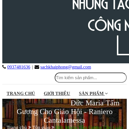
0937481636
|
sachkhaiphong@gmail.com
TRANG CHỦ
GIỚI THIỆU
SẢN PHẨM
Đức Maria Tấm
TIN TỨC
LIÊN HỆ
Gương Cho Giáo Hội - Raniero
Cantalamessa
Trang chủ
Tôn giáo
Đức Maria Tấm Gương Cho Giáo