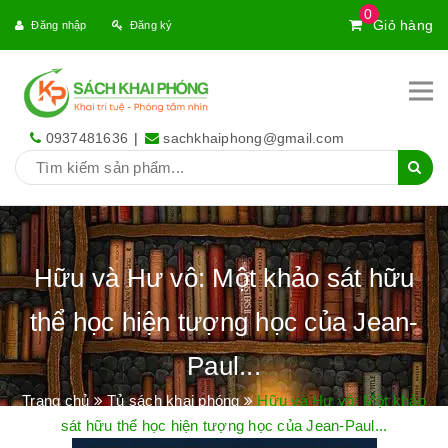
0
Giỏ hàng
Đăng nhập
Đăng ký
0937481636
|
sachkhaiphong@gmail.com
Hữu và Hư vô: Một khảo sát hữu
thể học hiện tượng học của Jean-
Paul...
Trang chủ
Tủ sách khai phóng
Hữu và Hư vô: Một khảo
sát hữu thể học hiện tượng học của Jean-Paul...