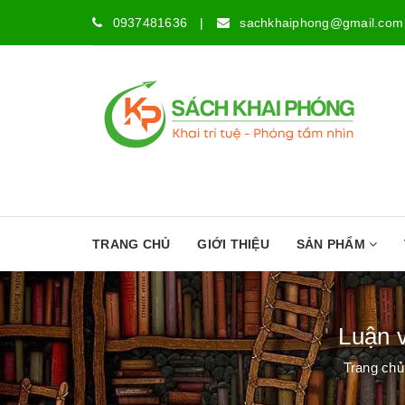
0937481636
|
sachkhaiphong@gmail.com
TRANG CHỦ
GIỚI THIỆU
SẢN PHẨM
Luận 
Trang chủ