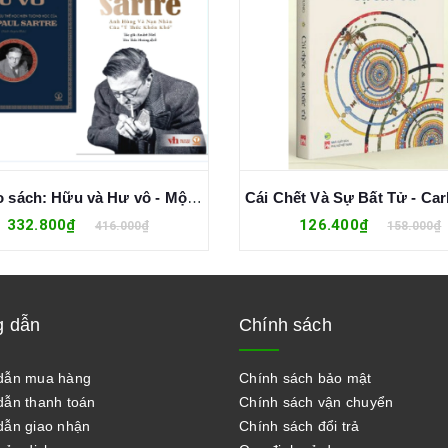
Combo sách: Hữu và Hư vô - Một khảo sát hữu thể học hiện tượng học của Jean-Paul Sartre + Jean-Paul Sartre - Anh Hùng Và Nạn Nhân Của "Ý Thức Khốn Khổ"
332.800₫
126.400₫
416.000₫
158.000₫
 dẫn
Chính sách
dẫn mua hàng
Chính sách bảo mật
ẫn thanh toán
Chính sách vận chuyển
ẫn giao nhận
Chính sách đổi trả