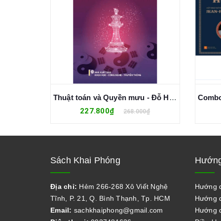
relius
Thuật toán và Quyền mưu - Đỗ Hoàng Linh
227.800₫
0₫
268.000₫
Sách Khai Phóng
Hướng
Địa chỉ:
Hẻm 266-268 Xô Viết Nghệ
Hướng 
Tĩnh, P. 21, Q. Bình Thạnh, Tp. HCM
Hướng d
Email:
sachkhaiphong@gmail.com
Hướng d