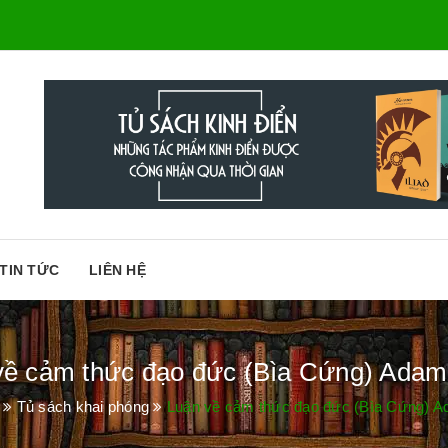
TIN TỨC
LIÊN HỆ
về cảm thức đạo đức (Bìa Cứng) Adam
Tủ sách khai phóng
Luận về cảm thức đạo đức (Bìa Cứng) A