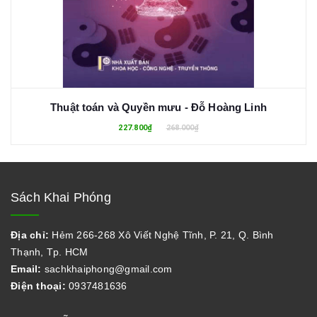
Thuật toán và Quyền mưu - Đỗ Hoàng Linh
227.800₫
268.000₫
Sách Khai Phóng
Địa chỉ:
Hẻm 266-268 Xô Viết Nghệ Tĩnh, P. 21, Q. Bình
Thạnh, Tp. HCM
Email:
sachkhaiphong@gmail.com
Điện thoại:
0937481636