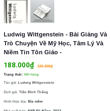
Ludwig Wittgenstein - Bài Giảng Và
Trò Chuyện Về Mỹ Học, Tâm Lý Và
Niềm Tin Tôn Giáo -
188.000₫
235.000₫
Trạng thái:
Hết hàng
Tác giả:
Ludwig Wittgenstein
Dịch giả:
Trần Đình Thắng
Hình thức bìa:
Bìa mềm
Nhà xuất bản:
NXB Đà Nẵng, 2022