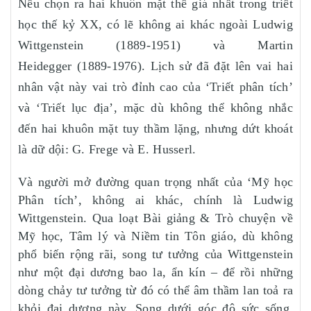
Nếu chọn ra hai khuôn mặt thế giá nhất trong triết
học thế kỷ XX, có lẽ không ai khác ngoài Ludwig
Wittgenstein (1889-1951) và Martin
Heidegger (1889-1976). Lịch sử đã đặt lên vai hai
nhân vật này vai trò đỉnh cao của ‘Triết phân tích’
và ‘Triết lục địa’, mặc dù không thể không nhắc
đến hai khuôn mặt tuy thầm lặng, nhưng dứt khoát
là dữ dội: G. Frege và E. Husserl.
Và người mở đường quan trọng nhất của ‘Mỹ học
Phân tích’, không ai khác, chính là Ludwig
Wittgenstein. Qua loạt Bài giảng & Trò chuyện về
Mỹ học, Tâm lý và Niềm tin Tôn giáo, dù không
phổ biến rộng rãi, song tư tưởng của Wittgenstein
như một đại dương bao la, ẩn kín – để rồi những
dòng chảy tư tưởng từ đó có thể âm thầm lan toả ra
khỏi đại dương này. Song dưới góc độ sức sống,