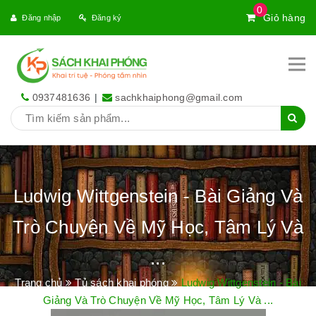
0
Giỏ hàng
Đăng nhập
Đăng ký
0937481636
|
sachkhaiphong@gmail.com
Ludwig Wittgenstein - Bài Giảng Và
Trò Chuyện Về Mỹ Học, Tâm Lý Và
...
Trang chủ
Tủ sách khai phóng
Ludwig Wittgenstein - Bài
Giảng Và Trò Chuyện Về Mỹ Học, Tâm Lý Và ...