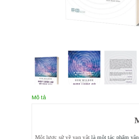
Mô tả
M
Một lược sử về vạn vật
là một tác phẩm vận 