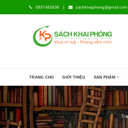
0937481636
|
sachkhaiphong@gmail.com
TRANG CHỦ
GIỚI THIỆU
SẢN PHẨM
Tra