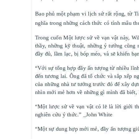
Bao phủ một phạm vi lịch sử rất rộng, từ Ti
nghĩa trong những cách thức có tính mâu thu
Trong cuốn Một lược sử về vạn vật này, Wil
thầy, những kỹ thuật, những ý tưởng cũng 
đầy đủ, lầm lạc, bị bóp méo, và sẽ khiến bạn
“Với sự tổng hợp đầy ấn tượng từ nhiều lĩn
đến tương lai. Ông đã tổ chức và sắp xếp ng
của những nhà tư tưởng trước đó để xây dựn
nhìn mới mẻ hơn về những gì mình đã biết, h
“Một lược sử về vạn vật có lẽ là lời giới t
nghiên cứu ý thức.” _John White
“Một sự dung hợp mới mẻ, đầy ấn tượng giữa