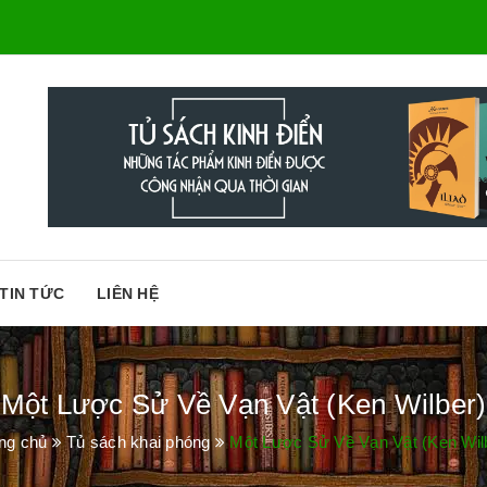
TIN TỨC
LIÊN HỆ
Một Lược Sử Về Vạn Vật (Ken Wilber)
ng chủ
Tủ sách khai phóng
Một Lược Sử Về Vạn Vật (Ken Wil