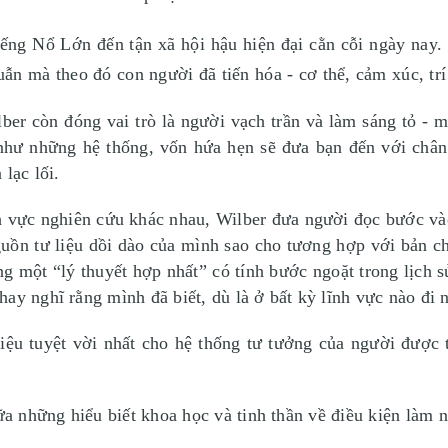
ếng Nổ Lớn đến tận xã hội hậu hiện đại cằn cỗi ngày nay. 
ẫn mà theo đó con người đã tiến hóa - cơ thể, cảm xúc, trí 
ber còn đóng vai trò là người vạch trần và làm sáng tỏ - m
như những hệ thống, vốn hứa hẹn sẽ đưa bạn đến với chân
 lạc lối.
h vực nghiên cứu khác nhau, Wilber đưa người đọc bước và
uồn tư liệu dồi dào của mình sao cho tương hợp với bản chấ
g một “lý thuyết hợp nhất” có tính bước ngoặt trong lịch s
ay nghĩ rằng mình đã biết, dù là ở bất kỳ lĩnh vực nào đi
hiệu tuyệt vời nhất cho hệ thống tư tưởng của người được t
 những hiểu biết khoa học và tinh thần về điều kiện làm 