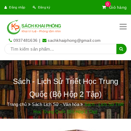
0
Giỏ hàng
Đăng nhập
Đăng ký
0937481636
|
sachkhaiphong@gmail.com
Sách - Lịch Sử Triết Học Trung
Quốc (Bộ Hộp 2 Tập)
Trang chủ
Sách Lịch Sử - Văn hóa
Sách - Lịch Sử Triết
Học Trung Quốc (Bộ Hộp 2 Tập)