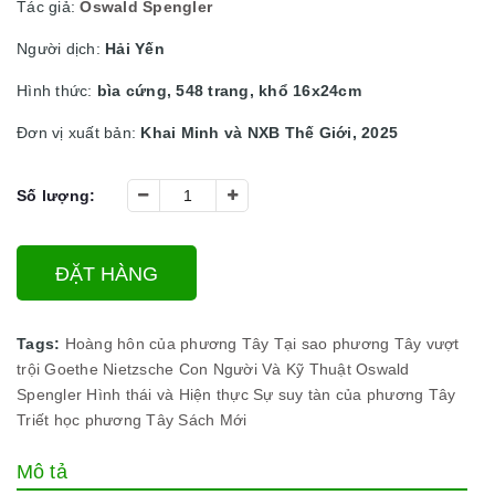
Tác giả:
Oswald Spengler
Người dịch:
Hải Yến
Hình thức:
bìa cứng, 548 trang, khổ 16x24cm
Đơn vị xuất bản:
Khai Minh và NXB Thế Giới, 2025
Số lượng:
ĐẶT HÀNG
Tags:
Hoàng hôn của phương Tây
Tại sao phương Tây vượt
trội
Goethe
Nietzsche
Con Người Và Kỹ Thuật
Oswald
Spengler
Hình thái và Hiện thực
Sự suy tàn của phương Tây
Triết học phương Tây
Sách Mới
Mô tả