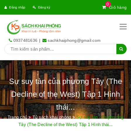
0
Giỏ hàng
Đăng nhập
Đăng ký
0937481636
|
sachkhaiphong@gmail.com
Sự suy tàn của phương Tây (The
Decline of the West) Tập 1 Hình
thái...
Trang chủ
Tủ sách khai phóng
Sự suy tàn của phương
Tây (The Decline of the West) Tập 1 Hình thái...