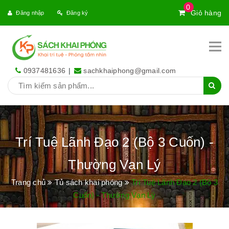
0
Giỏ hàng
Đăng nhập
Đăng ký
0937481636
|
sachkhaiphong@gmail.com
Trí Tuệ Lãnh Đạo 2 (Bộ 3 Cuốn) -
Thường Vạn Lý
Trang chủ
Tủ sách khai phóng
Trí Tuệ Lãnh Đạo 2 (Bộ 3
Cuốn) - Thường Vạn Lý