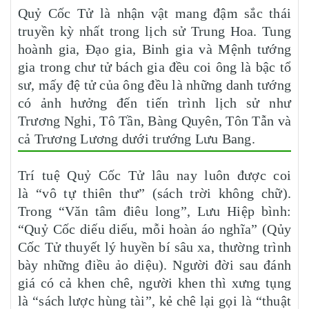
Quỷ Cốc Tử là nhận vật mang đậm sắc thái
truyền kỳ nhất trong lịch sử Trung Hoa. Tung
hoành gia, Đạo gia, Binh gia và Mệnh tướng
gia trong chư tử bách gia đều coi ông là bậc tổ
sư, mấy đệ tử của ông đều là những danh tướng
có ảnh hưởng đến tiến trình lịch sử như
Trương Nghi, Tô Tần, Bàng Quyên, Tôn Tẫn và
cả Trương Lương dưới trướng Lưu Bang.
Trí tuệ Quỷ Cốc Tử lâu nay luôn được coi
là “vô tự thiên thư” (sách trời không chữ).
Trong “Văn tâm điêu long”, Lưu Hiệp bình:
“Quỷ Cốc diếu diếu, mỗi hoàn áo nghĩa” (Qủy
Cốc Tử thuyết lý huyền bí sâu xa, thường trình
bày những điều ảo diệu). Người đời sau đánh
giá có cả khen chê, người khen thì xưng tụng
là “sách lược hùng tài”, kẻ chê lại gọi là “thuật