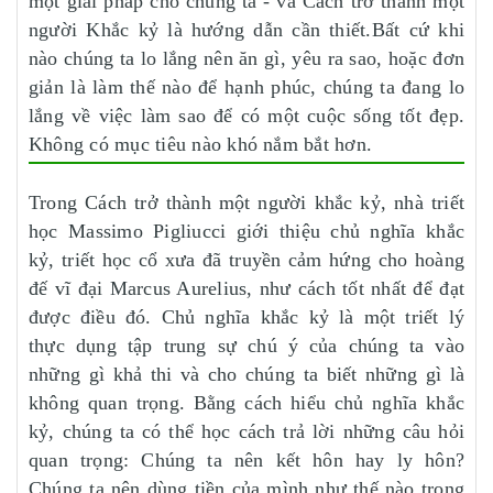
một giải pháp cho chúng ta - và Cách trở thành một
người Khắc kỷ là hướng dẫn cần thiết.Bất cứ khi
nào chúng ta lo lắng nên ăn gì, yêu ra sao, hoặc đơn
giản là làm thế nào để hạnh phúc, chúng ta đang lo
lắng về việc làm sao để có một cuộc sống tốt đẹp.
Không có mục tiêu nào khó nắm bắt hơn.
Trong Cách trở thành một người khắc kỷ, nhà triết
học Massimo Pigliucci giới thiệu chủ nghĩa khắc
kỷ, triết học cổ xưa đã truyền cảm hứng cho hoàng
đế vĩ đại Marcus Aurelius, như cách tốt nhất để đạt
được điều đó. Chủ nghĩa khắc kỷ là một triết lý
thực dụng tập trung sự chú ý của chúng ta vào
những gì khả thi và cho chúng ta biết những gì là
không quan trọng. Bằng cách hiểu chủ nghĩa khắc
kỷ, chúng ta có thể học cách trả lời những câu hỏi
quan trọng: Chúng ta nên kết hôn hay ly hôn?
Chúng ta nên dùng tiền của mình như thế nào trong