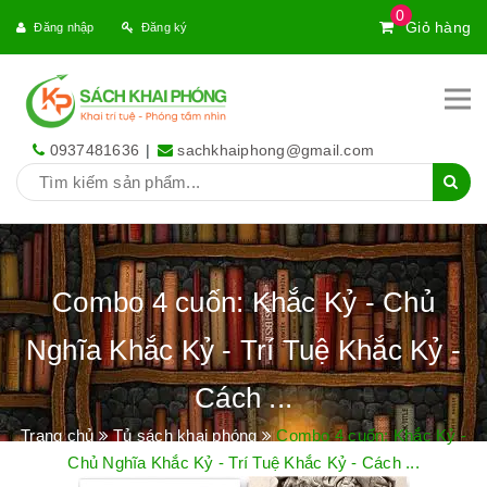
0
Giỏ hàng
Đăng nhập
Đăng ký
0937481636
|
sachkhaiphong@gmail.com
Combo 4 cuốn: Khắc Kỷ - Chủ
Nghĩa Khắc Kỷ - Trí Tuệ Khắc Kỷ -
Cách ...
Trang chủ
Tủ sách khai phóng
Combo 4 cuốn: Khắc Kỷ -
Chủ Nghĩa Khắc Kỷ - Trí Tuệ Khắc Kỷ - Cách ...