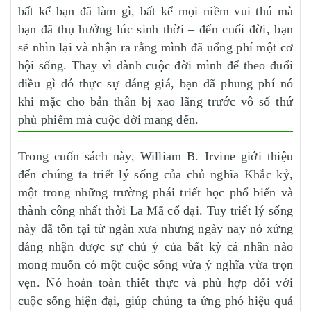
bất kể bạn đã làm gì, bất kể mọi niềm vui thú mà
bạn đã thụ hưởng lúc sinh thời – đến cuối đời, bạn
sẽ nhìn lại và nhận ra rằng mình đã uổng phí một cơ
hội sống. Thay vì dành cuộc đời mình để theo đuổi
điều gì đó thực sự đáng giá, bạn đã phung phí nó
khi mặc cho bản thân bị xao lãng trước vô số thứ
phù phiếm mà cuộc đời mang đến.
Trong cuốn sách này, William B. Irvine giới thiệu
đến chúng ta triết lý sống của chủ nghĩa Khắc kỷ,
một trong những trường phái triết học phổ biến và
thành công nhất thời La Mã cổ đại. Tuy triết lý sống
này đã tồn tại từ ngàn xưa nhưng ngày nay nó xứng
đáng nhận được sự chú ý của bất kỳ cá nhân nào
mong muốn có một cuộc sống vừa ý nghĩa vừa trọn
vẹn. Nó hoàn toàn thiết thực và phù hợp đối với
cuộc sống hiện đại, giúp chúng ta ứng phó hiệu quả